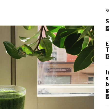
S
S
A
E
T
K
I
s
b
g
A