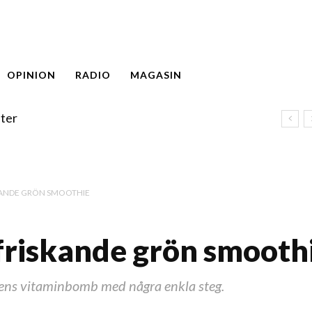
OPINION
RADIO
MAGASIN
ter
KANDE GRÖN SMOOTHIE
friskande grön smooth
gens vitaminbomb med några enkla steg.