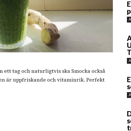
E
p
A
A
U
T
A
n ett tag och naturligtvis ska Smocka också
E
en är uppfriskande och vitaminrik. Perfekt
s
A
D
s
t