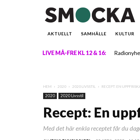
AKTUELLT
SAMHÄLLE
KULTUR
Radionyhe
LIVE MÅ-FRE KL 12 & 16:
HEM
2020
2020 LIVSSTIL
RECEPT: EN UPPFRIS
2020
2020 Livsstil
Recept: En upp
Med det här enkla receptet får du da