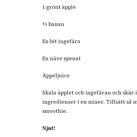
1 grönt äpple
½
banan
En bit ingefära
En näve spenat
Äppeljuice
Skala äpplet och ingefäran och skär i
ingredienser i en mixer. Tillsätt så 
smoothie.
Njut!