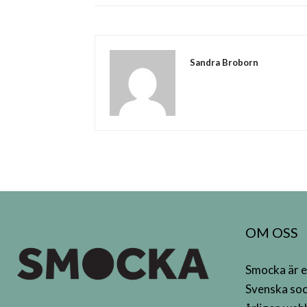
Sandra Broborn
OM OSS
Smocka är e
Svenska soc