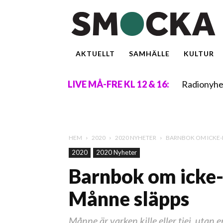
AKTUELLT
SAMHÄLLE
KULTUR
Radionyhe
LIVE MÅ-FRE KL 12 & 16:
HEM
2020
2020 NYHETER
BARNBOK OM ICKE-
2020
2020 Nyheter
Barnbok om icke-
Månne släpps
Månne är varken kille eller tjej, utan 