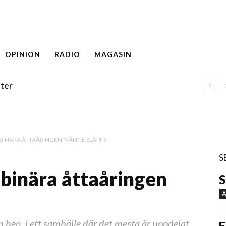
OPINION
RADIO
MAGASIN
ter
BINÄRA ÅTTAÅRINGEN MÅNNE SLÄPPS
S
binära åttaåringen
S
A
en hen, i ett samhälle där det mesta är uppdelat