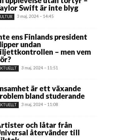
n upplevelse utan tortyr –
aylor Swift är inte blyg
3 maj, 2024 – 14:45
ULTUR
nte ens Finlands president
lipper undan
iljettkontrollen – men vem
ör?
3 maj, 2024 – 11:51
KTUELLT
nsamhet är ett växande
roblem bland studerande
3 maj, 2024 – 11:08
KTUELLT
rtister och låtar från
niversal återvänder till
iktok