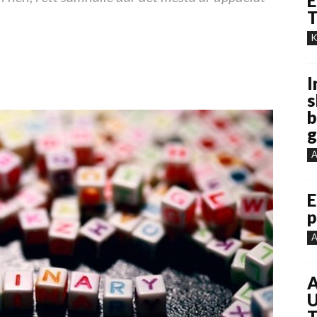
E
T
K
I
s
b
g
A
E
p
A
A
U
T