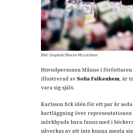
Bild: Unsplash/Sharon Mccutcheon
Huvudpersonen Månne i författare
illustrerad av
Sofia Falkenhem
, är 
vara sig själv.
Karlsson fick idén för ett par år sed
kartläggning över representationen i
mörkhyade barn fanns med i böckerna
påverkas av att inte kunna spegla sig