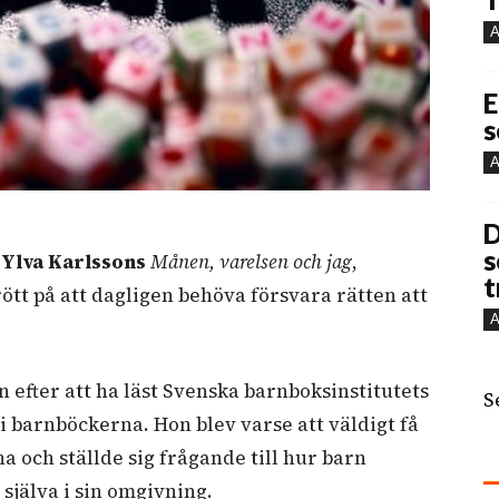
A
E
s
A
D
s
n
Ylva Karlssons
Månen, varelsen och jag
,
t
trött på att dagligen behöva försvara rätten att
A
an efter att ha läst Svenska barnboksinstitutets
S
 barnböckerna. Hon blev varse att väldigt få
 och ställde sig frågande till hur barn
 själva i sin omgivning.