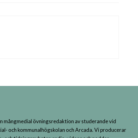
n mångmedial övningsredaktion av studerande vid
ial- och kommunalhögskolan och Arcada. Vi producerar