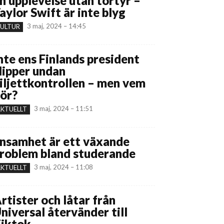
n upplevelse utan tortyr –
aylor Swift är inte blyg
3 maj, 2024 – 14:45
ULTUR
nte ens Finlands president
lipper undan
iljettkontrollen – men vem
ör?
3 maj, 2024 – 11:51
KTUELLT
nsamhet är ett växande
roblem bland studerande
3 maj, 2024 – 11:08
KTUELLT
rtister och låtar från
niversal återvänder till
iktok