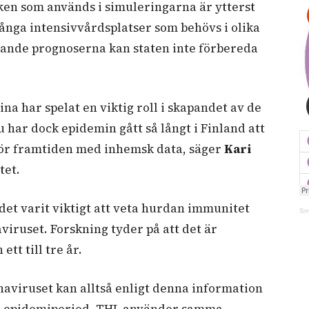
ken som används i simuleringarna är ytterst
många intensivvårdsplatser som behövs i olika
vande prognoserna kan staten inte förbereda
na har spelat en viktig roll i skapandet av de
har dock epidemin gått så långt i Finland att
ör framtiden med inhemsk data, säger
Kari
tet.
det varit viktigt att veta hurdan immunitet
Sm
iruset. Forskning tyder på att det är
tt till tre år.
naviruset kan alltså enligt denna information
ma epidemiperiod. THL använder samma