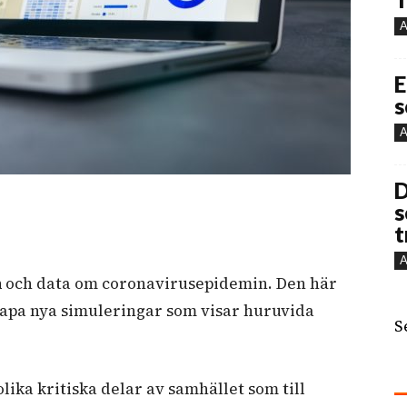
A
E
s
A
D
s
t
A
n
och data om coronavirusepidemin. Den här
skapa nya simuleringar som visar huruvida
S
olika kritiska delar av samhället som till