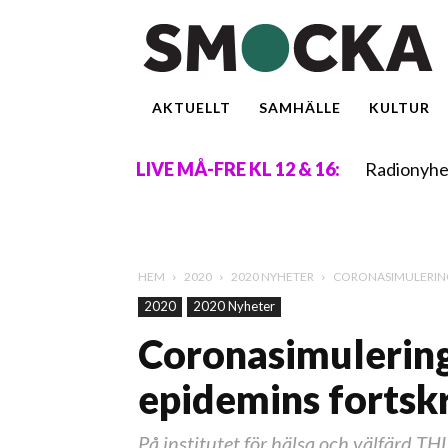
AKTUELLT
SAMHÄLLE
KULTUR
Radionyhe
LIVE MÅ-FRE KL 12 & 16:
HEM
2020
2020 NYHETER
CORONASIMULERING 
2020
2020 Nyheter
Coronasimulering 
epidemins fortsk
På institutet för hälsa och välfärd T