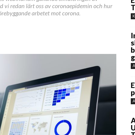
E
 vi redan lärt oss av coronaepidemin och hur
T
förebyggande arbetet mot corona.
K
I
s
b
g
A
E
p
A
A
U
T