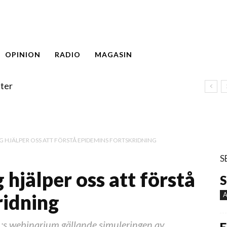
OPINION
RADIO
MAGASIN
ter
HJÄLPER OSS ATT FÖRSTÅ EPIDEMINS FORTSKRIDNING
S
hjälper oss att förstå
S
ridning
A
HL:s webinarium gällande simuleringen av