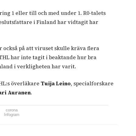
ring 1 eller till och med under 1. R0-talets
slutsfattare i Finland har vidtagit har
också på att viruset skulle kräva flera
 THL har inte tagit i beaktande hur bra
land i verkligheten har varit.
HL:s överläkare
Tuija Leino
, specialforskare
ari Auranen
.
corona
Infogram