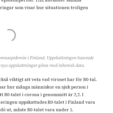
ringar som visar hur situationen troligen
oronaepidemin i Finland. Uppskattningen baserade
n nya uppskattningar göras med inhemsk data.
kså viktigt att veta vad viruset har för R0-tal.
visar hur många människor en sjuk person i
t R0-talet i corona i genomsnitt är 2,2. I
eringen uppskattades R0-talet i Finland vara
 dö ut, måste R0-talet vara under 1.