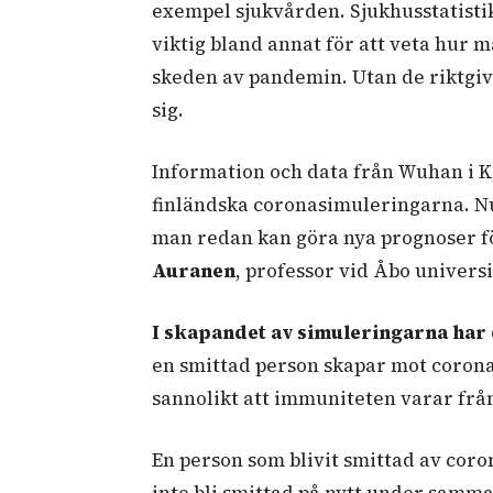
exempel sjukvården. Sjukhusstatisti
viktig bland annat för att veta hur 
skeden av pandemin. Utan de riktgi
sig.
Information och data från Wuhan i Ki
finländska coronasimuleringarna. Nu 
man redan kan göra nya prognoser f
Auranen
, professor vid Åbo universi
I skapandet av simuleringarna
har
en smittad person skapar mot coronav
sannolikt att immuniteten varar från e
En person som blivit smittad av coro
inte bli smittad på nytt under sam