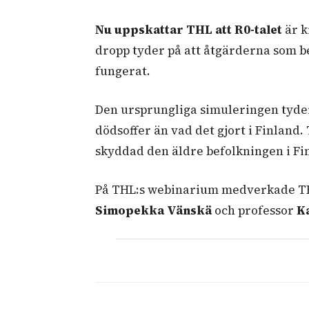
Nu uppskattar THL att R0-talet
är k
dropp tyder på att åtgärderna som be
fungerat.
Den ursprungliga simuleringen tyder 
dödsoffer än vad det gjort i Finland.
skyddad den äldre befolkningen i Fin
På THL:s webinarium medverkade T
Simopekka Vänskä
och professor
K