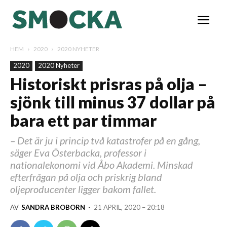
HEM
2020
2020 NYHETER
2020
2020 Nyheter
Historiskt prisras på olja –
sjönk till minus 37 dollar på
bara ett par timmar
– Det är ju i princip två katastrofer på en gång,
säger Eva Österbacka, professor i
nationalekonomi vid Åbo Akademi. Minskad
efterfrågan på olja och priskrig bland
oljeproducenter ligger bakom fallet.
AV
SANDRA BROBORN
-
21 APRIL, 2020 – 20:18