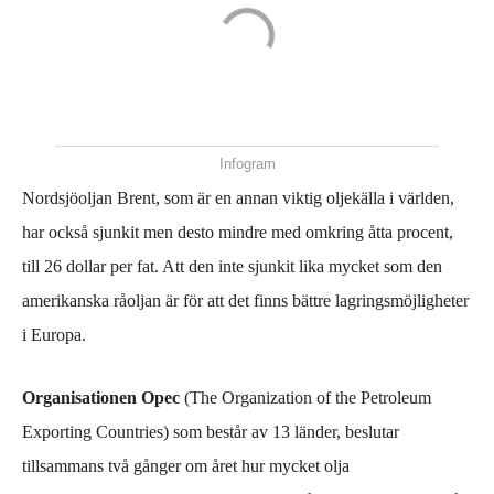
Infogram
N
ordsjöoljan Brent,
som är
en annan viktig
oljekälla i världen,
har
också
sjunkit me
n desto mindre med
omkring åtta procent,
till 26 dollar per fat. Att den inte sjunkit lika mycket som den
amerikanska råoljan är för att d
et finns bättre lagringsmöjligheter
i Europa.
O
rganisationen Opec
(
The
Organization of the Petroleum
Exporting Countries) som består av 13 länder, beslutar
ti
llsammans
två gånger om året hur mycket olja