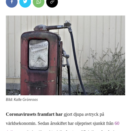
Bild: Kalle Grönroos
Coronavirusets framfart h
ar
gjo
rt
djupa
avtryck
på
världsekonomin.
Sedan årsskiftet har oljepriset sjunkit från
60