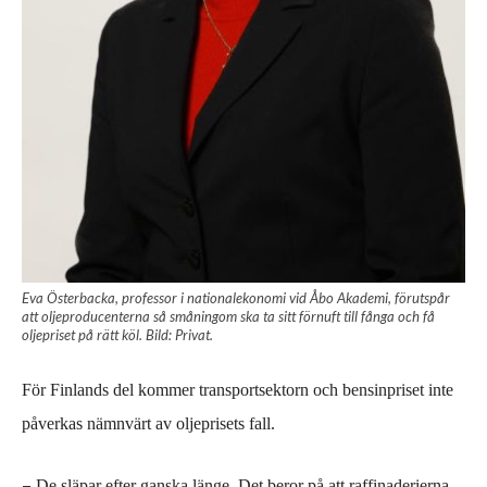
Eva Österbacka, professor i nationalekonomi vid Åbo Akademi, förutspår
att oljeproducenterna så småningom ska ta sitt förnuft till fånga och få
oljepriset på rätt köl. Bild: Privat.
För Finlands del kommer t
ransportsektorn och bensinpriset
inte
påverkas nämnvärt
av oljeprisets fall.
–
De släpar
efter
ganska läng
e
.
Det beror på att raffin
aderierna