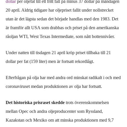
dollar
per oljefat till
ett fritt fall på
minus 37 dollar på måndagen
20 april
.
Aldrig tidigare har oljepriset
fallit
under nollstrecket
utan är det lägsta sedan det började handlas med den 1983. Det
ä
r
framför allt USA som drabbas och
priset på den
amerikanska
råoljan
WTI, West Texas Intermediate,
som nått bottennivåer.
Under natten till tisdagen 21 april kröp priset tillbaka
till
21
dollar per fat
(159 liter)
men är fortsatt rekordlågt.
Efterfrågan på olja har med andra ord minskat radikalt i och med
coronaviruset medan produktionen av olja har fortsatt.
Det historiska p
risraset skedde
trots
överenskommelsen
mellan O
pec
och andra oljeproducenter
som Ryssland,
Kazakstan och Mexiko
om att minska produktionen med 9,7