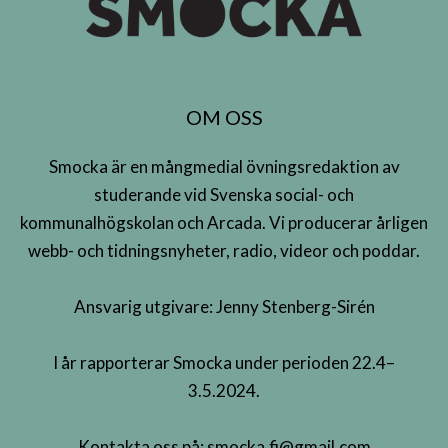
OM OSS
Smocka är en mångmedial övningsredaktion av
studerande vid Svenska social- och
kommunalhögskolan och Arcada. Vi producerar årligen
webb- och tidningsnyheter, radio, videor och poddar.
Ansvarig utgivare: Jenny Stenberg-Sirén
I år rapporterar Smocka under perioden 22.4–
3.5.2024.
Kontakta oss på:
smocka.fi@gmail.com