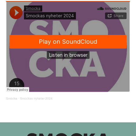
Smocka
·
Smockas nyheter 2024