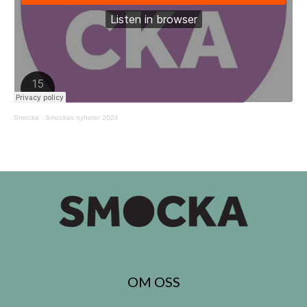
Smocka
·
Smockas nyheter 2024
OM OSS