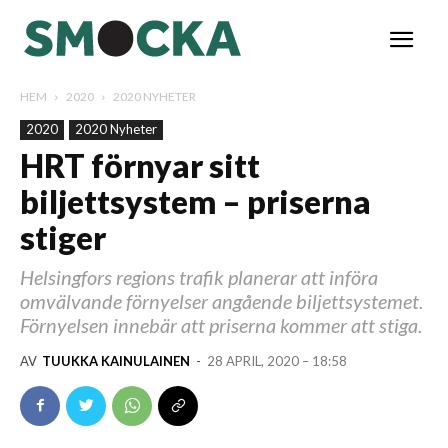
HEM
2020
2020 NYHETER
2020
2020 Nyheter
HRT förnyar sitt
biljettsystem – priserna
stiger
Helsingfors regions trafik planerar att införa
omvälvande förnyelser angående biljettsystemet.
Förnyelsen innebär att priserna kommer att stiga.
AV
TUUKKA KAINULAINEN
-
28 APRIL, 2020 – 18:58