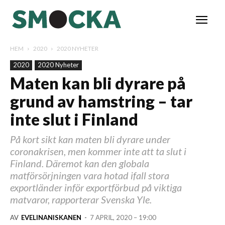
HEM
2020
2020 NYHETER
2020
2020 Nyheter
Maten kan bli dyrare på
grund av hamstring – tar
inte slut i Finland
På kort sikt kan maten bli dyrare under
coronakrisen, men kommer inte att ta slut i
Finland. Däremot kan den globala
matförsörjningen vara hotad ifall stora
exportländer inför exportförbud på viktiga
matvaror, rapporterar Svenska Yle.
AV
EVELINANISKANEN
-
7 APRIL, 2020 – 19:00