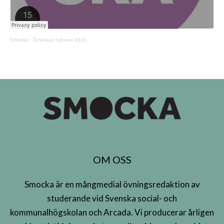
Smocka
·
Smockas nyheter 2024
OM OSS
Smocka är en mångmedial övningsredaktion av
studerande vid Svenska social- och
kommunalhögskolan och Arcada. Vi producerar årligen