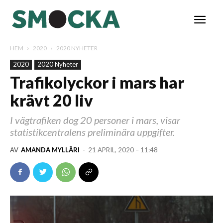
HEM
2020
2020 NYHETER
2020
2020 Nyheter
Trafikolyckor i mars har
krävt 20 liv
I vägtrafiken dog 20 personer i mars, visar
statistikcentralens preliminära uppgifter.
AV
AMANDA MYLLÄRI
-
21 APRIL, 2020 – 11:48