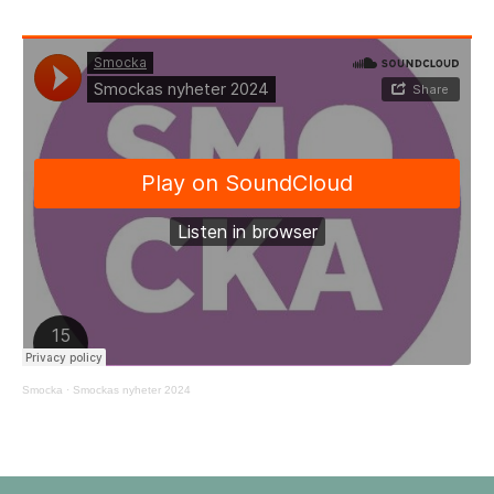
Smocka
·
Smockas nyheter 2024