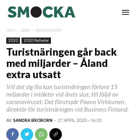
HEM
2020
2020 NYHETER
2020
2020 Nyheter
Turistnäringen går back
med miljarder – Åland
extra utsatt
Vill det sig illa kan turistnäringen förlora 15
miljarder i intäkter vid årets slut, till följd av
coronaviruset. Det förutspår Paavo Virkkunen,
direktör för turistnäringen vid Business Finland.
AV
SANDRA BROBORN
-
27 APRIL, 2020 – 16:33