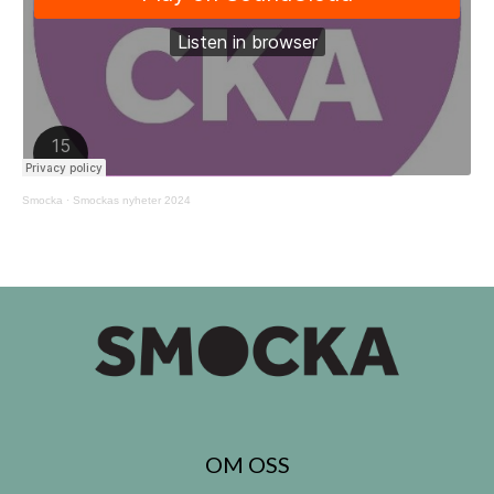
Smocka
·
Smockas nyheter 2024
OM OSS