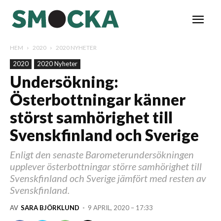
HEM
2020
2020 NYHETER
2020
2020 Nyheter
Undersökning:
Österbottningar känner
störst samhörighet till
Svenskfinland och Sverige
Enligt den senaste Barometerundersökningen
upplever österbottningar större samhörighet till
Svenskfinland och Sverige jämfört med resten av
Svenskfinland.
AV
SARA BJÖRKLUND
-
9 APRIL, 2020 – 17:33