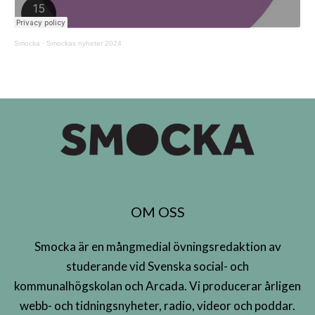
Smocka
·
Smockas nyheter 2024
OM OSS
Smocka är en mångmedial övningsredaktion av
studerande vid Svenska social- och
kommunalhögskolan och Arcada. Vi producerar årligen
webb- och tidningsnyheter, radio, videor och poddar.