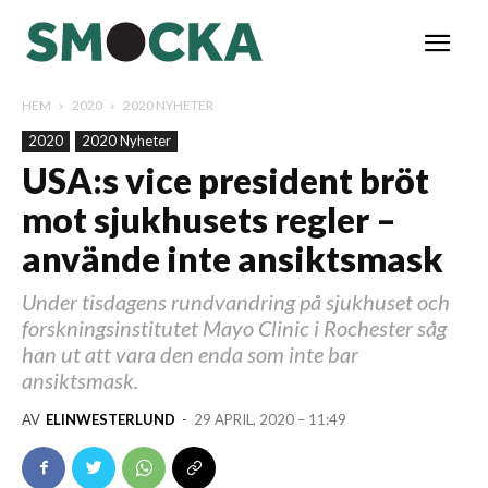
HEM
2020
2020 NYHETER
2020
2020 Nyheter
USA:s vice president bröt
mot sjukhusets regler –
använde inte ansiktsmask
Under tisdagens rundvandring på sjukhuset och
forskningsinstitutet Mayo Clinic i Rochester såg
han ut att vara den enda som inte bar
ansiktsmask.
AV
ELINWESTERLUND
-
29 APRIL, 2020 – 11:49