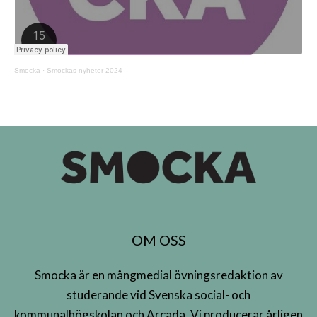
Smocka
·
Smockas nyheter 2024
OM OSS
Smocka är en mångmedial övningsredaktion av
studerande vid Svenska social- och
kommunalhögskolan och Arcada. Vi producerar årligen