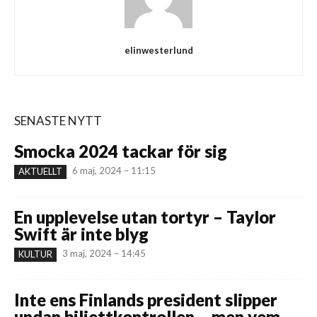
elinwesterlund
SENASTE NYTT
Smocka 2024 tackar för sig
6 maj, 2024 – 11:15
AKTUELLT
En upplevelse utan tortyr – Taylor
Swift är inte blyg
3 maj, 2024 – 14:45
KULTUR
Inte ens Finlands president slipper
undan biljettkontrollen – men vem