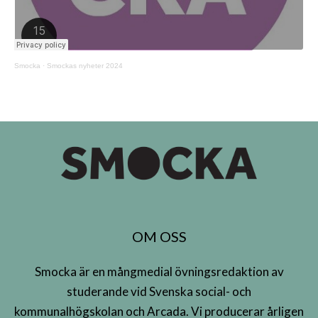
Smocka
·
Smockas nyheter 2024
OM OSS
Smocka är en mångmedial övningsredaktion av
studerande vid Svenska social- och
kommunalhögskolan och Arcada. Vi producerar årligen