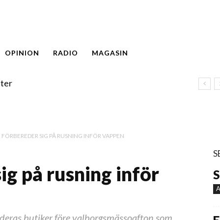
OPINION
RADIO
MAGASIN
ter
 FÖRBEREDER SIG PÅ RUSNING INFÖR VAPPEN
S
ig på rusning inför
S
A
 deras butiker före valborgsmässoafton som