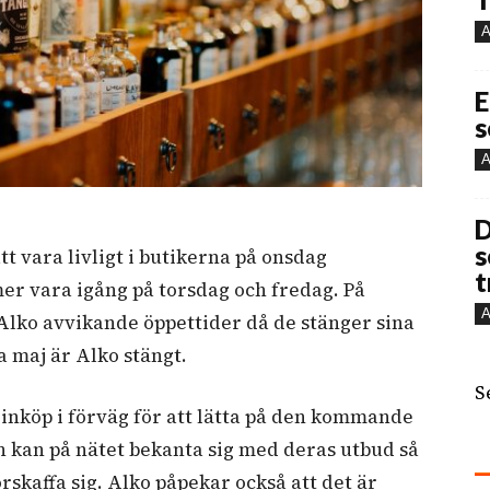
A
E
s
A
D
s
t vara livligt i butikerna på onsdag
t
r vara igång på torsdag och fredag. På
A
 Alko avvikande öppettider då de stänger sina
a maj är Alko stängt.
S
 inköp i förväg för att lätta på den kommande
n kan på nätet bekanta sig med deras utbud så
rskaffa sig. Alko påpekar också att det är