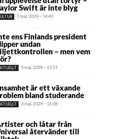
n upplevelse utan tortyr –
aylor Swift är inte blyg
3 maj, 2024 – 14:45
ULTUR
nte ens Finlands president
lipper undan
iljettkontrollen – men vem
ör?
3 maj, 2024 – 11:51
KTUELLT
nsamhet är ett växande
roblem bland studerande
3 maj, 2024 – 11:08
KTUELLT
rtister och låtar från
niversal återvänder till
iktok