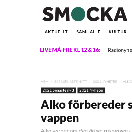
AKTUELLT
SAMHÄLLE
KULTUR
Radionyhe
LIVE MÅ-FRE KL 12 & 16:
HEM
2021 SENASTE NYTT
2021 NYHETER
ALKO
2021 Senaste nytt
2021 Nyheter
Alko förbereder s
vappen
Alko varnar om den årliga rusningen i