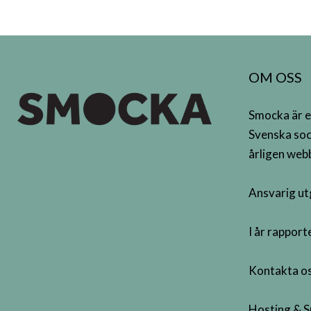
OM OSS
Smocka är e
Svenska soc
årligen webb
Ansvarig ut
I år rappor
Kontakta os
Hosting & S