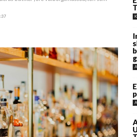
E
T
6:37
K
I
s
b
g
A
E
p
A
A
U
T