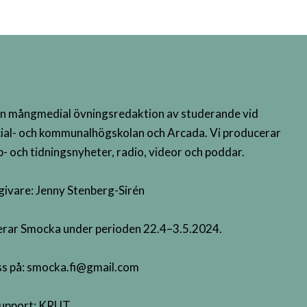
n mångmedial övningsredaktion av studerande vid
ial- och kommunalhögskolan och Arcada. Vi producerar
- och tidningsnyheter, radio, videor och poddar.
givare: Jenny Stenberg-Sirén
terar Smocka under perioden 22.4–3.5.2024.
s på:
smocka.fi@gmail.com
upport:
KRUT