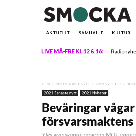
AKTUELLT
SAMHÄLLE
KULTUR
Radionyhe
LIVE MÅ-FRE KL 12 & 16:
HEM
2021 SENASTE NYTT
2021 NYHETER
BEVÄ
2021 Senaste nytt
2021 Nyheter
Beväringar vågar
försvarsmaktens 
Yles granskande program MOT unders