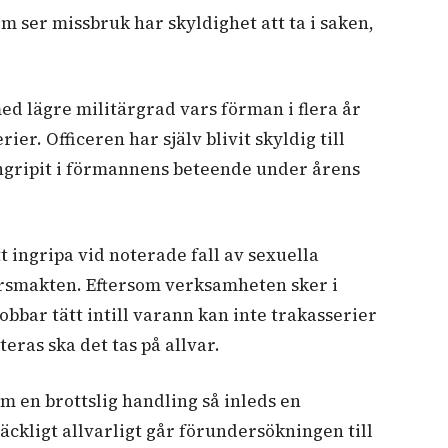
m ser missbruk har skyldighet att ta i saken
,
d lägre militärgrad vars förman i flera år
rier. Officeren har själv blivit skyldig till
ingripit i förmannens beteende under årens
t ingripa vid noterade fall av sexuella
arsmakten. Eftersom verksamheten sker i
bar tätt intill varann kan inte trakasserier
oteras ska det tas på allvar.
m en brottslig handling så inleds en
räckligt allvarligt går förundersökningen till