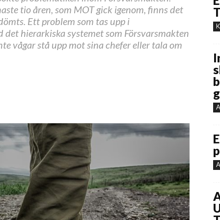
E
naste tio åren, som MOT gick igenom, finns det
T
 dömts. Ett problem som tas upp i
K
 det hierarkiska systemet som Försvarsmakten
nte vågar stå upp mot sina chefer eller tala om
I
s
b
g
A
E
p
A
A
U
T