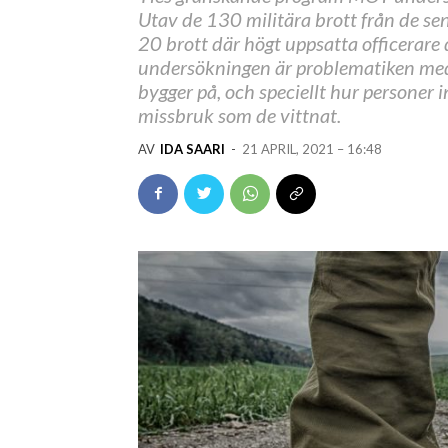
Utav de 130 militära brott från de se
20 brott där högt uppsatta officerare
undersökningen är problematiken med
bygger på, och speciellt hur personer i
missbruk som de vittnat.
AV
IDA SAARI
-
21 APRIL, 2021 – 16:48