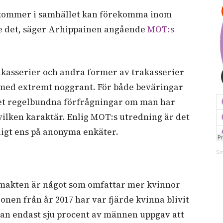
kommer i samhället kan förekomma inom
de det, säger Arhippainen angående
MOT:s
akasserier och andra former av trakasserier
 med extremt noggrant. För både beväringar
det regelbundna förfrågningar om man har
 vilken karaktär. Enlig
MOT:s utredning är det
ligt ens på anonyma enkäter.
Sm
smakten är något som omfattar mer kvinnor
onen från år 2017 har var fjärde kvinna blivit
dan endast sju procent av männen uppgav att