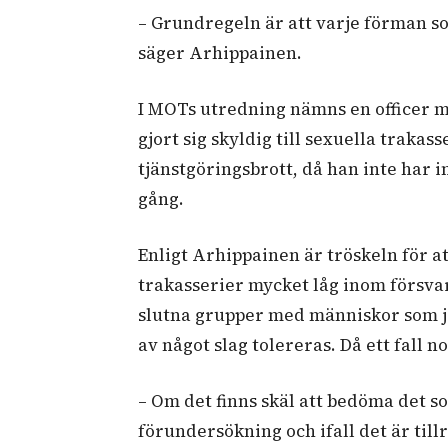
–
Grundregeln är att varje förman so
säger Arhippainen.
I MOTs utredning nämns en officer me
gjort sig skyldig till sexuella trakasse
tjänstgöringsbrott, då han inte har 
gång.
Enligt Arhippainen är tröskeln för at
trakasserier mycket låg inom försv
slutna grupper med människor som job
av något slag tolereras. Då ett fall n
–
Om det finns skäl att bedöma det so
förundersökning och ifall det är till