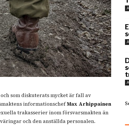
A
E
s
A
D
s
t
A
och som diskuterats mycket är fall av
S
arsmaktens informationschef
Max Arhippainen
exuella trakasserier inom försvarsmakten än
beväringar och den anställda personalen.