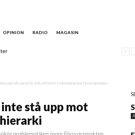
OPINION
RADIO
MAGASIN
ter
RINGAR VÅGAR INTE STÅ UPP MOT FÖRSVARSMAKTENS HIERARKI
S
 inte stå upp mot
S
hierarki
A
ökte problematiken inom Försvarsmakten.