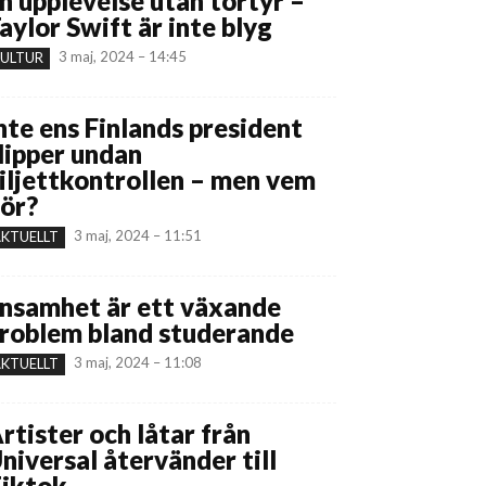
n upplevelse utan tortyr –
aylor Swift är inte blyg
3 maj, 2024 – 14:45
ULTUR
nte ens Finlands president
lipper undan
iljettkontrollen – men vem
ör?
3 maj, 2024 – 11:51
KTUELLT
nsamhet är ett växande
roblem bland studerande
3 maj, 2024 – 11:08
KTUELLT
rtister och låtar från
niversal återvänder till
iktok