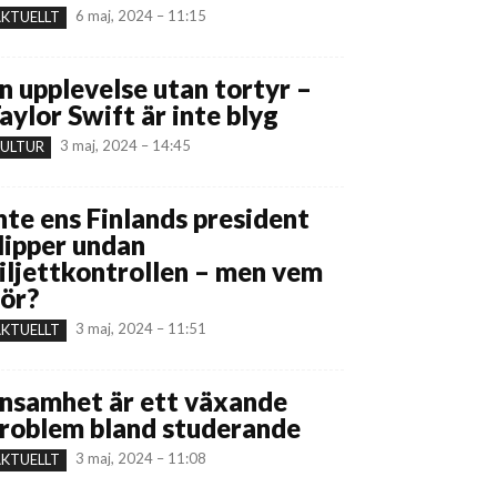
6 maj, 2024 – 11:15
KTUELLT
n upplevelse utan tortyr –
aylor Swift är inte blyg
3 maj, 2024 – 14:45
ULTUR
nte ens Finlands president
lipper undan
iljettkontrollen – men vem
ör?
3 maj, 2024 – 11:51
KTUELLT
nsamhet är ett växande
roblem bland studerande
3 maj, 2024 – 11:08
KTUELLT