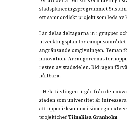
för att delta i en kurs och tävling 
stadsplaneringsprogrammet Sustainab
ett samnordiskt projekt som leds av
I år delas deltagarna in i grupper och
utvecklingsplan för campusområdet v
angränsande omgivningen. Teman för 
innovation. Arrangörernas förhoppnin
resten av stadsdelen. Bidragen förvä
hållbara.
– Hela tävlingen utgår från den nuv
staden som universitet är intresser
att uppmärksamma i sina egna utvec
projektchef
Tiinaliisa Granholm
.