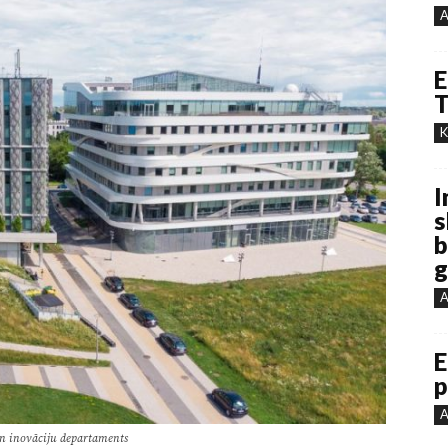
A
E
T
K
I
s
b
g
A
E
p
A
un inovāciju departaments