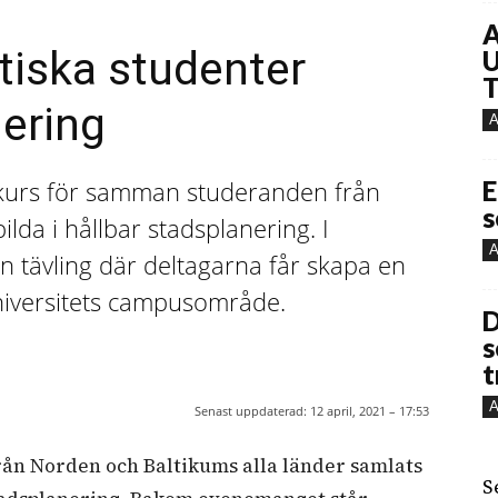
A
tiska studenter
U
T
nering
A
skurs för samman studeranden från
E
s
lda i hållbar stadsplanering. I
A
tävling där deltagarna får skapa en
universitets campusområde.
D
s
t
A
Senast uppdaterad:
12 april, 2021 – 17:53
rån Norden och Baltikums alla länder samlats
S