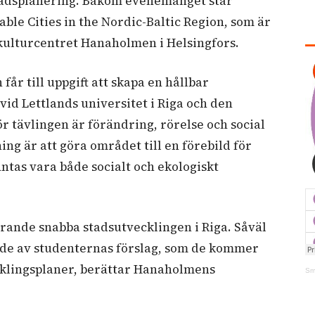
i stadsplanering. Bakom evenemanget står
le Cities in the Nordic-Baltic Region, som är
 kulturcentret Hanaholmen i Helsingfors.
 får till uppgift att skapa en hållbar
id Lettlands universitet i Riga och den
tävlingen är förändring, rörelse och social
g är att göra området till en förebild för
ntas vara både socialt och ekologiskt
arande snabba stadsutvecklingen i Riga. Såväl
ade av studenternas förslag, som de kommer
klingsplaner, berättar Hanaholmens
Sm