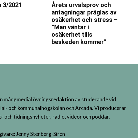
 3/2021
Årets urvalsprov och
antagningar präglas av
osäkerhet och stress –
”Man väntar i
osäkerhet tills
beskeden kommer”
n mångmedial övningsredaktion av studerande vid
ial- och kommunalhögskolan och Arcada. Vi producerar
- och tidningsnyheter, radio, videor och poddar.
givare: Jenny Stenberg-Sirén