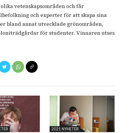
 olika vetenskapsområden och får
lbefolkning och experter för att skapa sina
ler bland annat utvecklade grönområden,
oloniträdgårdar för studenter. Vinnaren utses
ETER
2021 NYHETER