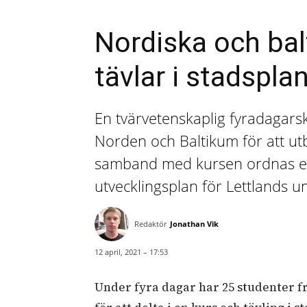
Nordiska och bal
tävlar i stadspla
En tvärvetenskaplig fyradagar
Norden och Baltikum för att utbi
samband med kursen ordnas en 
utvecklingsplan för Lettlands 
Redaktör
Jonathan Vik
12 april, 2021 – 17:53
Under fyra dagar har 25 studenter f