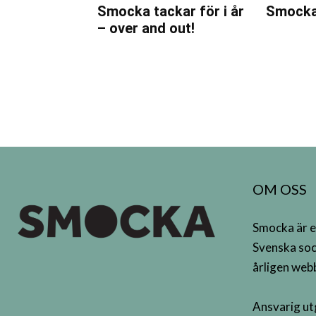
Smocka tackar för i år
Smocka
– over and out!
OM OSS
Smocka är e
Svenska soc
årligen webb
Ansvarig ut