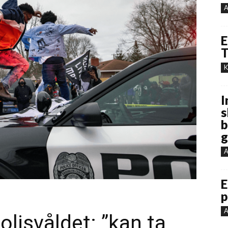
A
E
T
K
I
s
b
g
A
E
p
A
lisvåldet: ”kan ta