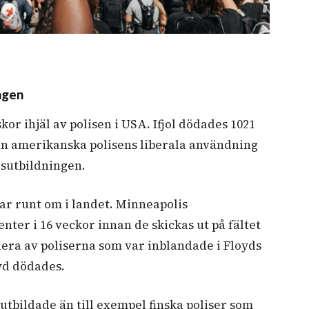
ngen
or ihjäl av polisen i USA. Ifjol dödades 1021
en amerikanska polisens liberala användning
isutbildningen.
ar runt om i landet. Minneapolis
nter i 16 veckor innan de skickas ut på fältet
era av poliserna som var inblandade i Floyds
yd dödades.
utbildade än till exempel finska poliser som