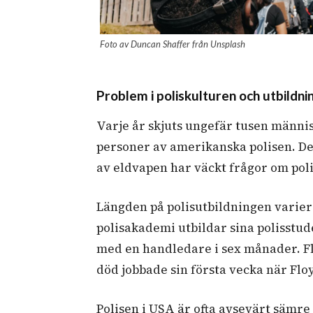
Foto av Duncan Shaffer från Unsplash
Problem i poliskulturen och utbildni
Varje år skjuts ungefär tusen människ
personer av amerikanska polisen. D
av eldvapen har väckt frågor om pol
Längden på polisutbildningen varier
polisakademi utbildar sina polisstude
med en handledare i sex månader. Fl
död jobbade sin första vecka när Flo
Polisen i USA är ofta avsevärt sämre 