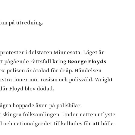
ntan på utredning.
d protester i delstaten Minnesota. Läget är
tt pågående rättsfall kring
George Floyds
 ex-polisen är åtalad för dråp. Händelsen
trationer mot rasism och polisvåld. Wright
 där Floyd blev dödad.
gra hoppade även på polisbilar.
t skingra folksamlingen. Under natten utlyste
ch nationalgardet tillkallades för att hålla