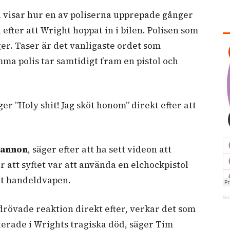
 visar hur en av poliserna upprepade gånger
fter att Wright hoppat in i bilen. Polisen som
ger. Taser är det vanligaste ordet som
ma polis tar samtidigt fram en pistol och
er ”Holy shit! Jag sköt honom” direkt efter att
Gannon
, säger efter att ha sett videon att
 att syftet var att använda en elchockpistol
itt handeldvapen.
Sm
edrövade reaktion direkt efter, verkar det som
lterade i Wrights tragiska död, säger Tim