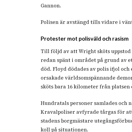
Gannon.
Polisen är avstängd tills vidare i vä
Protester mot polisvåld och rasism
Till följd av att Wright sköts uppsto
redan spänt i området på grund av e
död. Floyd dödades av polis ifjol och
orsakade världsomspännande demons
sköts bara 16 kilometer från platsen
Hundratals personer samlades och nå
Kravalpoliser avfyrade tårgas för at
stadens borgmästare utegångsförbud o
koll på situationen.