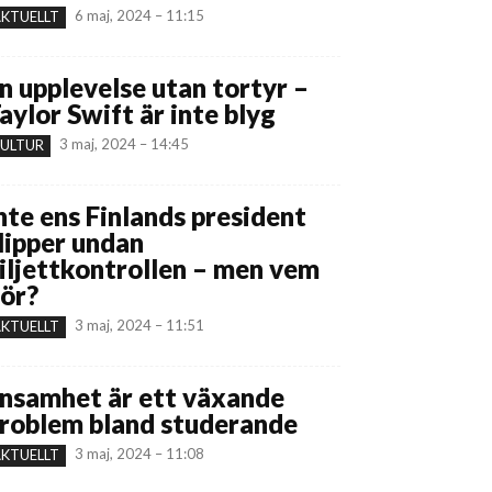
6 maj, 2024 – 11:15
KTUELLT
n upplevelse utan tortyr –
aylor Swift är inte blyg
3 maj, 2024 – 14:45
ULTUR
nte ens Finlands president
lipper undan
iljettkontrollen – men vem
ör?
3 maj, 2024 – 11:51
KTUELLT
nsamhet är ett växande
roblem bland studerande
3 maj, 2024 – 11:08
KTUELLT