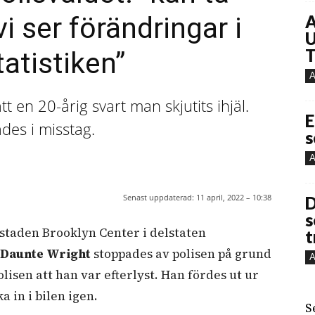
i ser förändringar i
A
U
T
atistiken”
A
tt en 20-årig svart man skjutits ihjäl.
E
des i misstag.
s
A
Senast uppdaterad:
11 april, 2022 – 10:38
D
s
 staden Brooklyn Center i delstaten
t
Daunte Wright
stoppades av polisen på grund
A
olisen att han var efterlyst. Han fördes ut ur
a in i bilen igen.
S