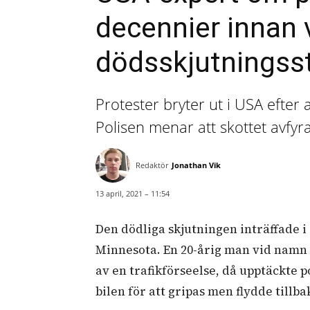
decennier innan v
dödsskjutningsst
Protester bryter ut i USA efter a
Polisen menar att skottet avfyra
Redaktör
Jonathan Vik
13 april, 2021 – 11:54
Den dödliga skjutningen inträffade i
Minnesota. En 20-årig man vid namn
av en trafikförseelse, då upptäckte p
bilen för att gripas men flydde tillbak