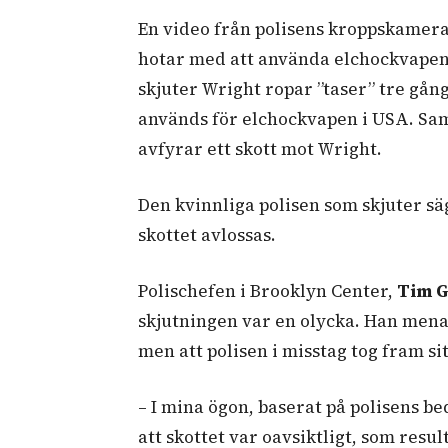
En video från polisens kroppskamera
hotar med att använda elchockvapen e
skjuter Wright ropar ”taser” tre gån
används för elchockvapen i USA. Sam
avfyrar ett skott mot Wright.
Den kvinnliga polisen som skjuter säg
skottet avlossas.
Polischefen i Brooklyn Center,
Tim 
skjutningen var en olycka. Han menar
men att polisen i misstag tog fram s
– I mina ögon, baserat på polisens b
att skottet var oavsiktligt, som resu