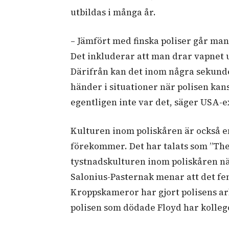
utbildas i många år.
– Jämfört med finska poliser går man 
Det inkluderar att man drar vapnet u
Därifrån kan det inom några sekunder
händer i situationer när polisen ka
egentligen inte var det, säger USA-
Kulturen inom poliskåren är också en 
förekommer. Det har talats som ”The 
tystnadskulturen inom poliskåren när
Salonius-Pasternak menar att det fe
Kroppskameror har gjort polisens ar
polisen som dödade Floyd har kolle