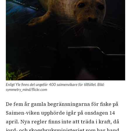
Enligt Yle finns det ungefär 400 saimenvikare för tillfället. Bild:
symmetry_mind/flickr.com
De fem år gamla begränsningarna för fiske på
Saimen-viken upphörde igår på onsdagen 14
april. Nya regler finns inte att träda i kraft, då
jord- och skogsbruksministeriet som har hand