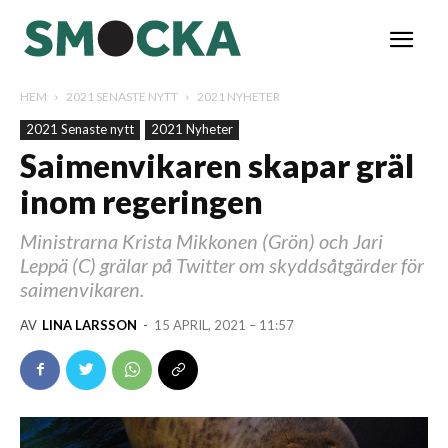
HEM
2021 SENASTE NYTT
2021 NYHETER
2021 Senaste nytt
2021 Nyheter
Saimenvikaren skapar gräl
inom regeringen
Ministrarna Krista Mikkonen (Grön) och Jari
Leppä (C) grälar på Twitter om skyddsåtgärder för
saimenvikaren.
AV
LINA LARSSON
-
15 APRIL, 2021 – 11:57