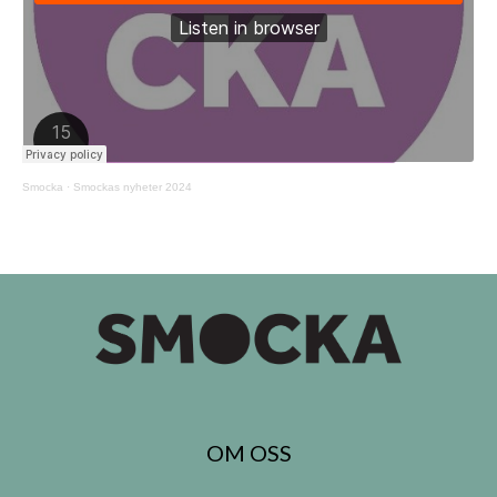
Smocka
·
Smockas nyheter 2024
OM OSS