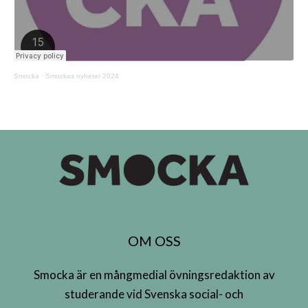
Smocka
·
Smockas nyheter 2024
OM OSS
Smocka är en mångmedial övningsredaktion av
studerande vid Svenska social- och