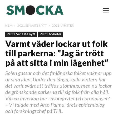
HEM
2021 SENASTE NYTT
2021 NYHETER
2021 Senaste nytt
2021 Nyheter
Varmt väder lockar ut folk
till parkerna: ”Jag är trött
på att sitta i min lägenhet”
Solen gassar och det finländska folket vaknar upp
ur sina iden. Under den långa, kalla vintern har
det varit svårt att träffas utomhus, men nu lockar
de grönskande parkerna till sig folk från alla håll.
Vilken inverkan har säsongbytet på coronaläget?
– Vi talade med Arto Palmu, årets epidemiolog
och forskningschef på THL.