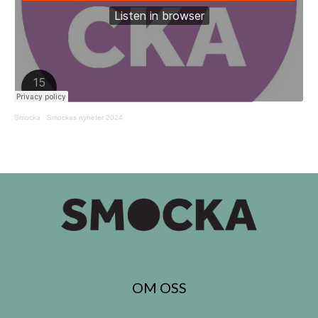
Smocka
·
Smockas nyheter 2024
OM OSS