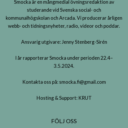
Smocka är en mångmedial övningsredaktion av
studerande vid Svenska social- och
kommunalhögskolan och Arcada. Vi producerar årligen
webb- och tidningsnyheter, radio, videor och poddar.
Ansvarig utgivare: Jenny Stenberg-Sirén
I år rapporterar Smocka under perioden 22.4–
3.5.2024.
Kontakta oss på:
smocka.fi@gmail.com
Hosting & Support:
KRUT
FÖLJ OSS