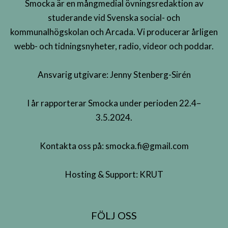
Smocka är en mångmedial övningsredaktion av
studerande vid Svenska social- och
kommunalhögskolan och Arcada. Vi producerar årligen
webb- och tidningsnyheter, radio, videor och poddar.
Ansvarig utgivare: Jenny Stenberg-Sirén
I år rapporterar Smocka under perioden 22.4–
3.5.2024.
Kontakta oss på:
smocka.fi@gmail.com
Hosting & Support:
KRUT
FÖLJ OSS