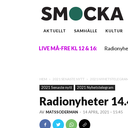
AKTUELLT
SAMHÄLLE
KULTUR
Radionyhe
LIVE MÅ-FRE KL 12 & 16:
HEM
2021 SENASTE NYTT
2021 NYHETSTELEGRA
2021 Senaste nytt
2021 Nyhetstelegram
Radionyheter 14.4
AV
MATSSODERMAN
-
14 APRIL, 2021 – 15:45