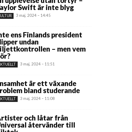
n upplevelse utan tortyr –
aylor Swift är inte blyg
3 maj, 2024 – 14:45
ULTUR
nte ens Finlands president
lipper undan
iljettkontrollen – men vem
ör?
3 maj, 2024 – 11:51
KTUELLT
nsamhet är ett växande
roblem bland studerande
3 maj, 2024 – 11:08
KTUELLT
rtister och låtar från
niversal återvänder till
iktok