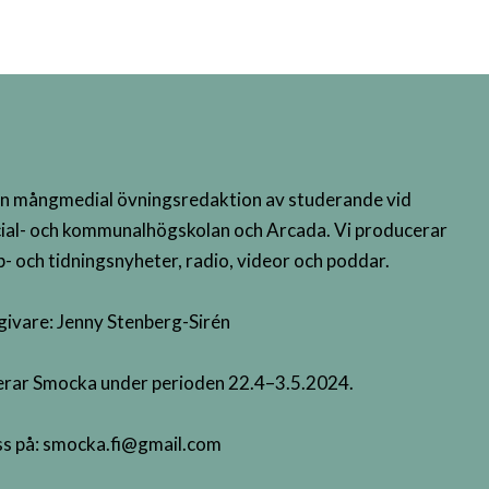
n mångmedial övningsredaktion av studerande vid
ial- och kommunalhögskolan och Arcada. Vi producerar
- och tidningsnyheter, radio, videor och poddar.
givare: Jenny Stenberg-Sirén
terar Smocka under perioden 22.4–3.5.2024.
s på:
smocka.fi@gmail.com