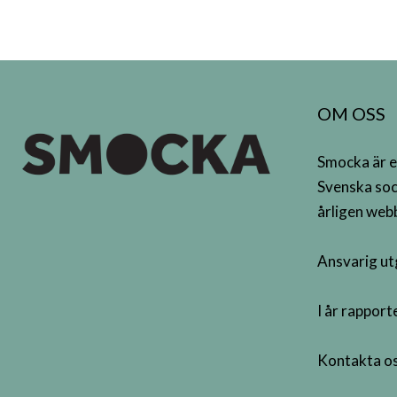
OM OSS
Smocka är e
Svenska soc
årligen webb
Ansvarig ut
I år rappor
Kontakta os