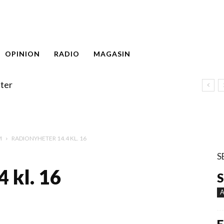
OPINION
RADIO
MAGASIN
ter
M
RADIONYHETER 14.4 KL. 16
S
 kl. 16
S
A