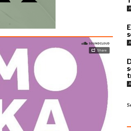
A
E
s
A
D
s
t
A
S