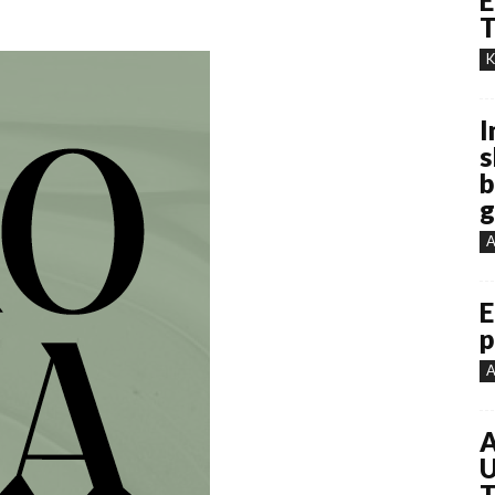
E
T
K
I
s
b
g
A
E
p
A
A
U
T