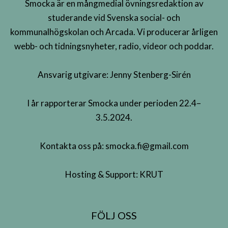
Smocka är en mångmedial övningsredaktion av
studerande vid Svenska social- och
kommunalhögskolan och Arcada. Vi producerar årligen
webb- och tidningsnyheter, radio, videor och poddar.
Ansvarig utgivare: Jenny Stenberg-Sirén
I år rapporterar Smocka under perioden 22.4–
3.5.2024.
Kontakta oss på:
smocka.fi@gmail.com
Hosting & Support:
KRUT
FÖLJ OSS