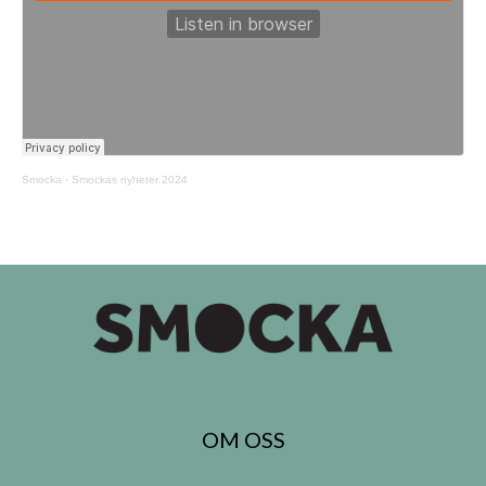
Smocka
·
Smockas nyheter 2024
OM OSS