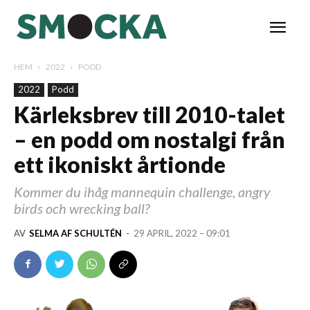
HEM
2022
PODD
2022
Podd
Kärleksbrev till 2010-talet
– en podd om nostalgi från
ett ikoniskt årtionde
Kommer du ihåg mannequin challenge, angry
birds och wrecking ball?
AV
SELMA AF SCHULTÉN
-
29 APRIL, 2022 – 09:01