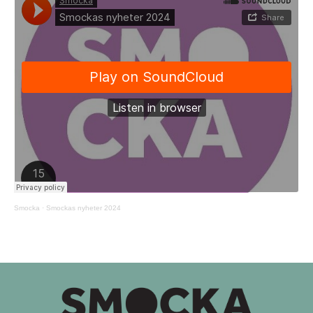
Smocka
·
Smockas nyheter 2024