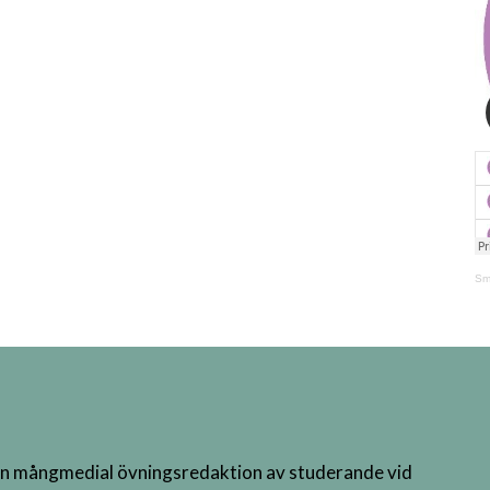
Sm
n mångmedial övningsredaktion av studerande vid