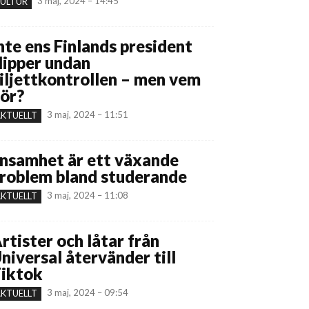
3 maj, 2024 – 14:45
ULTUR
nte ens Finlands president
lipper undan
iljettkontrollen – men vem
ör?
3 maj, 2024 – 11:51
KTUELLT
nsamhet är ett växande
roblem bland studerande
3 maj, 2024 – 11:08
KTUELLT
rtister och låtar från
niversal återvänder till
iktok
3 maj, 2024 – 09:54
KTUELLT