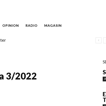
OPINION
RADIO
MAGASIN
ter
S
S
a 3/2022
A
E
T