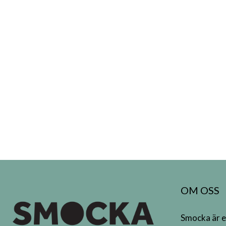
OM OSS
Smocka är e