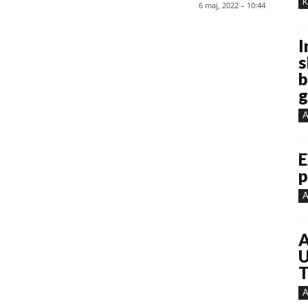
K
6 maj, 2022 – 10:44
I
s
b
g
A
E
p
A
A
U
T
A