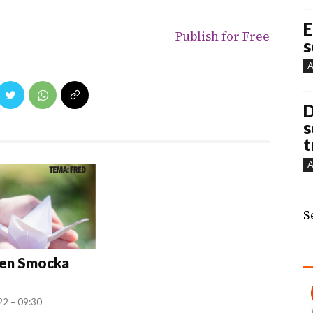
E
Publish for Free
s
A
D
s
t
A
S
gen Smocka
022 – 09:30