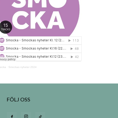
ocka
·
Smockas nyheter 2024
FÖLJ OSS