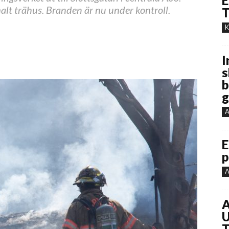
E
alt trähus. Branden är nu under kontroll.
T
K
I
s
b
g
A
E
p
A
A
U
T