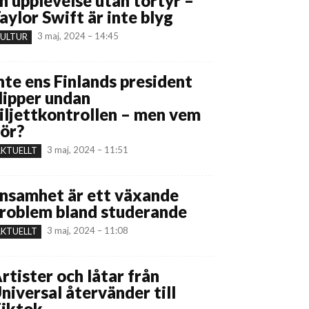
n upplevelse utan tortyr –
aylor Swift är inte blyg
3 maj, 2024 – 14:45
ULTUR
nte ens Finlands president
lipper undan
iljettkontrollen – men vem
ör?
3 maj, 2024 – 11:51
KTUELLT
nsamhet är ett växande
roblem bland studerande
3 maj, 2024 – 11:08
KTUELLT
rtister och låtar från
niversal återvänder till
iktok