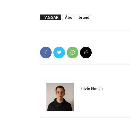
TAGGAR
Åbo
brand
Edvin Ekman