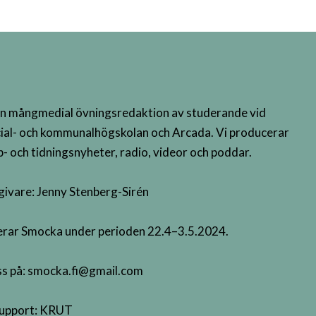
n mångmedial övningsredaktion av studerande vid
ial- och kommunalhögskolan och Arcada. Vi producerar
- och tidningsnyheter, radio, videor och poddar.
givare: Jenny Stenberg-Sirén
terar Smocka under perioden 22.4–3.5.2024.
s på:
smocka.fi@gmail.com
upport:
KRUT