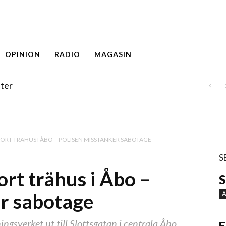
OPINION
RADIO
MAGASIN
ter
TORT TRÄHUS I ÅBO – POLISEN MISSTÄNKER SABOTAGE
S
tort trähus i Åbo –
S
er sabotage
A
ngsverket ut till Slottsgatan i centrala Åbo.