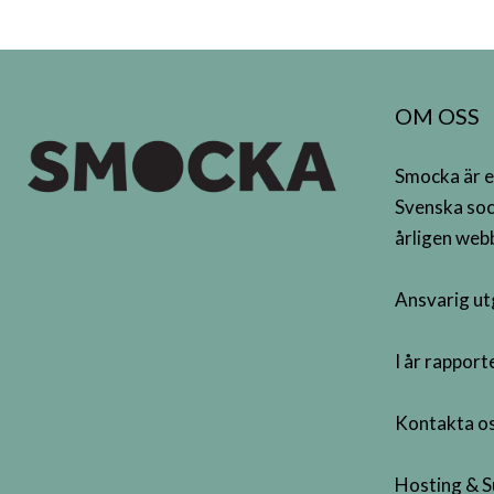
OM OSS
Smocka är e
Svenska soc
årligen webb
Ansvarig ut
I år rappor
Kontakta os
Hosting & S