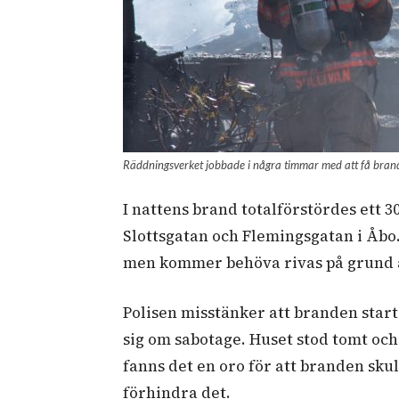
Räddningsverket jobbade i några timmar med att få brand
I nattens brand totalförstördes ett 
Slottsgatan och Flemingsgatan i Åbo.
men kommer behöva rivas på grund a
Polisen misstänker att branden starta
sig om sabotage. Huset stod tomt oc
fanns det en oro för att branden sku
förhindra det.