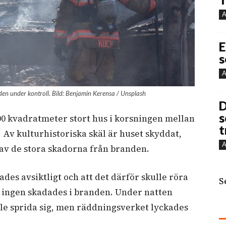
A
E
s
A
en under kontroll. Bild: Benjamin Kerensa / Unsplash
D
s
300 kvadratmeter stort hus i korsningen mellan
t
 Av kulturhistoriska skäl är huset skyddat,
A
v de stora skadorna från branden.
des avsiktligt och att det därför skulle röra
S
h ingen skadades i branden. Under natten
lle sprida sig, men räddningsverket lyckades