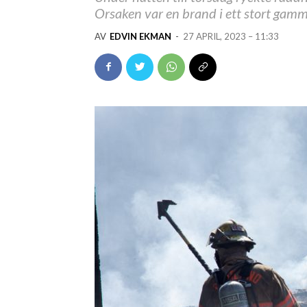
Orsaken var en brand i ett stort gamm
AV
EDVIN EKMAN
-
27 APRIL, 2023 – 11:33