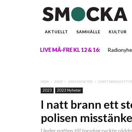
AKTUELLT
SAMHÄLLE
KULTUR
Radionyhe
LIVE MÅ-FRE KL 12 & 16:
HEM
2023
2023 NYHETER
I NATT BRANN ETT S
2023
2023 Nyheter
I natt brann ett s
polisen misstänk
Under natten till torsdag ryckte räddni