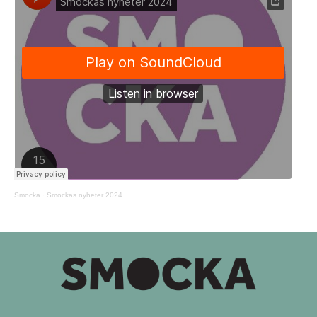
Smocka
·
Smockas nyheter 2024