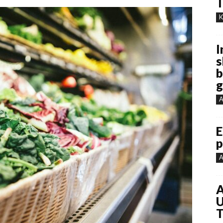
T
K
I
s
b
g
A
E
p
A
A
U
T