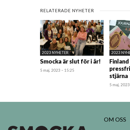
RELATERADE NYHETER
2023 NYHETER
2023 NYH
Smocka är slut för i år!
Finland
pressfr
5 maj, 2023 – 15:25
stjärna
5 maj, 2023
OM OSS