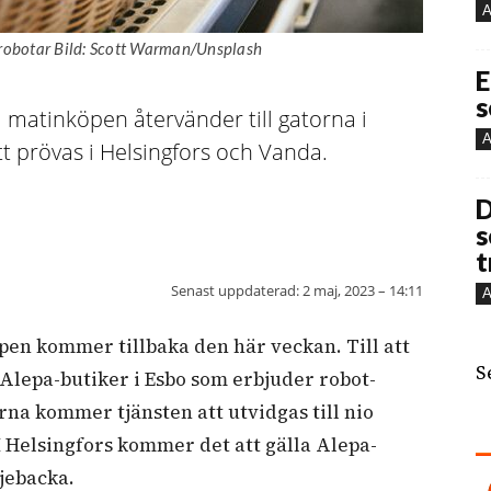
A
robotar Bild: Scott Warman/Unsplash
E
s
matinköpen återvänder till gatorna i
A
 prövas i Helsingfors och Vanda.
D
s
t
Senast uppdaterad:
2 maj, 2023 – 14:11
A
n kommer tillbaka den här veckan. Till att
S
Alepa-butiker i Esbo som erbjuder robot-
a kommer tjänsten att utvidgas till nio
 I Helsingfors kommer det att gälla Alepa-
djebacka.