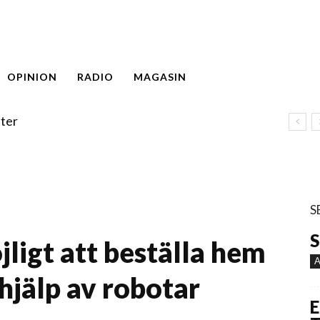
OPINION
RADIO
MAGASIN
ter
S
S
jligt att beställa hem
A
jälp av robotar
E