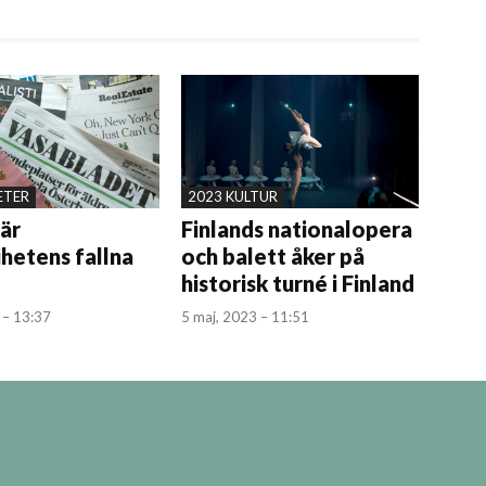
ETER
2023 KULTUR
 är
Finlands nationalopera
ihetens fallna
och balett åker på
historisk turné i Finland
 – 13:37
5 maj, 2023 – 11:51