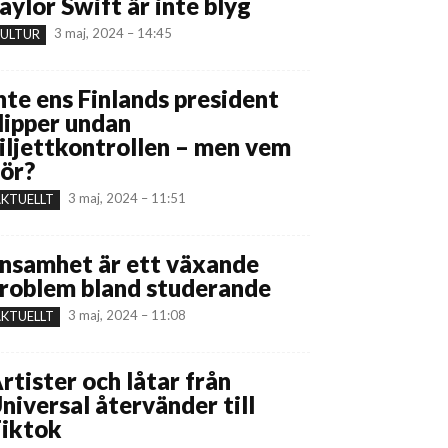
aylor Swift är inte blyg
3 maj, 2024 – 14:45
ULTUR
nte ens Finlands president
lipper undan
iljettkontrollen – men vem
ör?
3 maj, 2024 – 11:51
KTUELLT
nsamhet är ett växande
roblem bland studerande
3 maj, 2024 – 11:08
KTUELLT
rtister och låtar från
niversal återvänder till
iktok