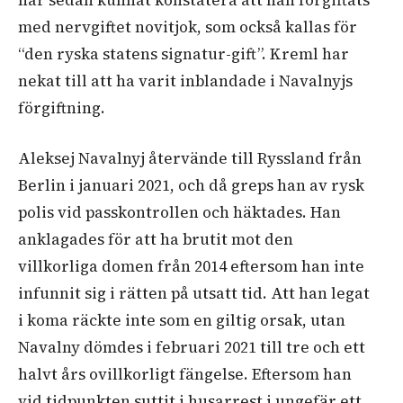
har sedan kunnat konstatera att han förgiftats
med nervgiftet novitjok, som också kallas för
“den ryska statens signatur-gift”. Kreml har
nekat till att ha varit inblandade i Navalnyjs
förgiftning.
Aleksej Navalnyj återvände till Ryssland från
Berlin i januari 2021, och då greps han av rysk
polis vid passkontrollen och häktades. Han
anklagades för att ha brutit mot den
villkorliga domen från 2014 eftersom han inte
infunnit sig i rätten på utsatt tid. Att han legat
i koma räckte inte som en giltig orsak, utan
Navalny dömdes i februari 2021 till tre och ett
halvt års ovillkorligt fängelse. Eftersom han
vid tidpunkten suttit i husarrest i ungefär ett