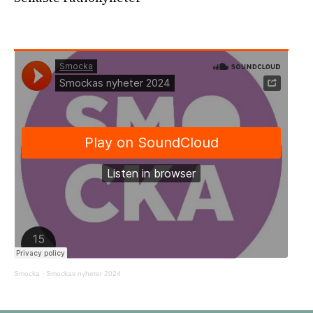
Smocka
·
Smockas nyheter 2024