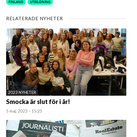
FINLAND
UTBILDNING
RELATERADE NYHETER
2023 NYHETER
Smocka är slut för i år!
5 maj, 2023 – 15:25