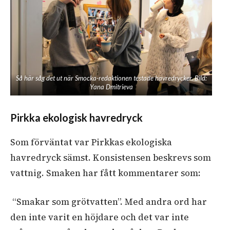
Så här såg det ut när Smocka-redaktionen testade havredrycker. Bild:
Yana Dmitrieva
Pirkka ekologisk havredryck
Som förväntat var Pirkkas ekologiska
havredryck sämst. Konsistensen beskrevs som
vattnig. Smaken har fått kommentarer som:
“Smakar som grötvatten”. Med andra ord har
den inte varit en höjdare och det var inte