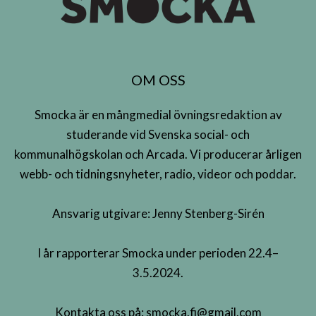
OM OSS
Smocka är en mångmedial övningsredaktion av
studerande vid Svenska social- och
kommunalhögskolan och Arcada. Vi producerar årligen
webb- och tidningsnyheter, radio, videor och poddar.
Ansvarig utgivare: Jenny Stenberg-Sirén
I år rapporterar Smocka under perioden 22.4–
3.5.2024.
Kontakta oss på:
smocka.fi@gmail.com