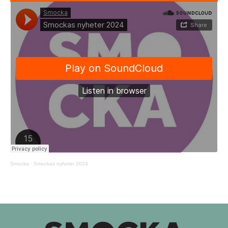
Smocka
·
Smockas nyheter 2024