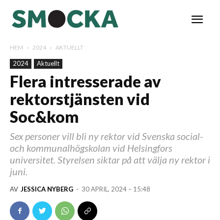
HEM
2024
AKTUELLT
2024
Aktuellt
Flera intresserade av
rektorstjänsten vid
Soc&kom
Sex personer vill bli ny rektor vid Svenska social-
och kommunalhögskolan vid Helsingfors
universitet. Styrelsen siktar på att välja ny rektor i
juni.
AV
JESSICA NYBERG
-
30 APRIL, 2024 – 15:48