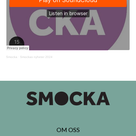
Smocka
·
Smockas nyheter 2024
OM OSS