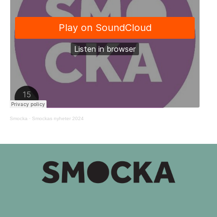
Smocka
·
Smockas nyheter 2024