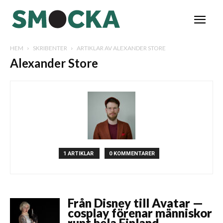
HEM
SKRIBENTER
ARTIKLAR AV ALEXANDER STORE
Alexander Store
1 ARTIKLAR
0 KOMMENTARER
Från Disney till Avatar —
cosplay förenar människor
runt hela Finland