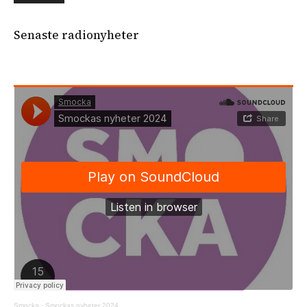
Senaste radionyheter
Smocka
·
Smockas nyheter 2024