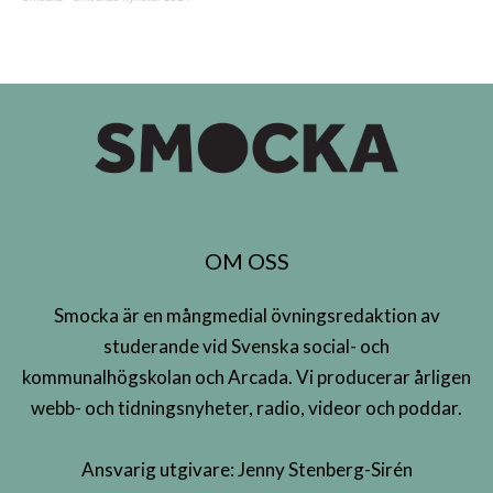
OM OSS
Smocka är en mångmedial övningsredaktion av
studerande vid Svenska social- och
kommunalhögskolan och Arcada. Vi producerar årligen
webb- och tidningsnyheter, radio, videor och poddar.
Ansvarig utgivare: Jenny Stenberg-Sirén