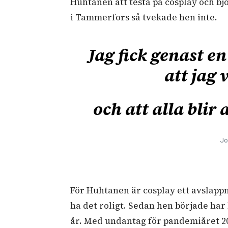
Huhtanen att testa på cosplay och b
i Tammerfors så tvekade hen inte.
Jag fick genast e
att jag 
och att alla blir
Jo
För Huhtanen är cosplay ett avslappn
ha det roligt. Sedan hen började ha
år. Med undantag för pandemiåret 202