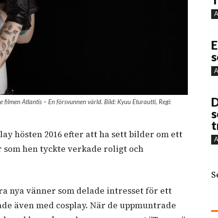
A
E
s
A
D
ilmen Atlantis – En försvunnen värld. Bild: Kyuu Eturautti, Regi:
s
t
y hösten 2016 efter att ha sett bilder om ett
A
 som hen tyckte verkade roligt och
S
a nya vänner som delade intresset för ett
lade även med cosplay. När de uppmuntrade