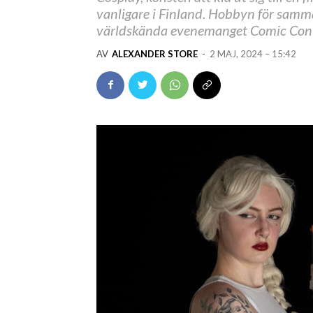
vanligare i Finland. Hobbyn för samma
världskända evenemanget Comic Con av
AV
ALEXANDER STORE
-
2 MAJ, 2024 – 15:42