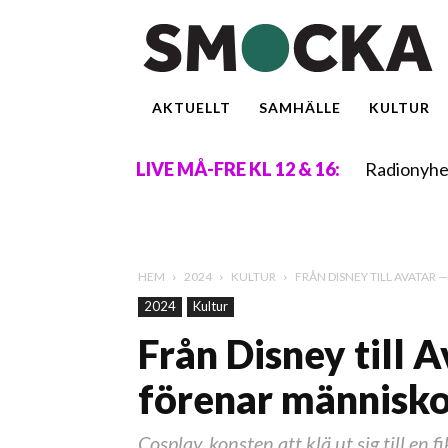
AKTUELLT
SAMHÄLLE
KULTUR
Radionyhe
LIVE MÅ-FRE KL 12 & 16:
HEM
2024
KULTUR
FRÅN DISNEY TILL AVATAR
2024
Kultur
Från Disney till 
förenar människo
Cosplay, konsten att klä ut sig till en 