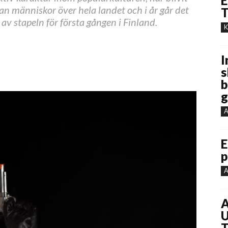
E
n människor över hela landet och i år går det
T
 stapeln för första gången i Finland.
K
I
s
b
g
A
E
p
A
A
U
T