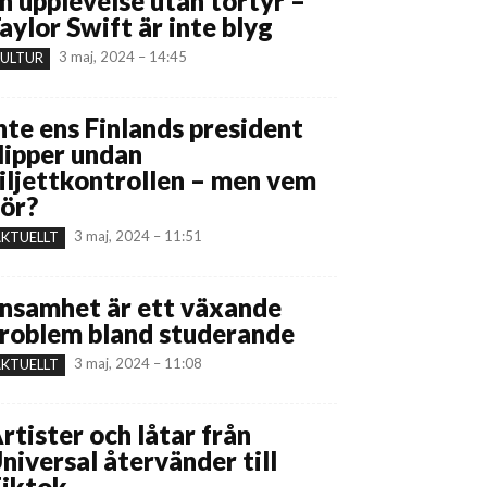
n upplevelse utan tortyr –
aylor Swift är inte blyg
3 maj, 2024 – 14:45
ULTUR
nte ens Finlands president
lipper undan
iljettkontrollen – men vem
ör?
3 maj, 2024 – 11:51
KTUELLT
nsamhet är ett växande
roblem bland studerande
3 maj, 2024 – 11:08
KTUELLT
rtister och låtar från
niversal återvänder till
iktok