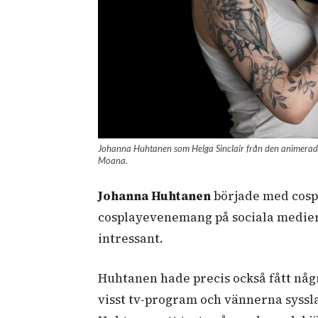
Johanna Huhtanen som Helga Sinclair från den animerade f
Moana.
Johanna Huhtanen
började med cospla
cosplayevenemang på sociala medier
intressant.
Huhtanen hade precis också fått någr
visst tv-program och vännerna syss