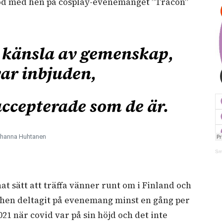
jöd med hen på cosplay-evenemanget ”Tracon”
n känsla av gemenskap,
var inbjuden,
 accepterade som de är.
hanna Huhtanen
Sm
at sätt att träffa vänner runt om i Finland och
r hen deltagit på evenemang minst en gång per
1 när covid var på sin höjd och det inte