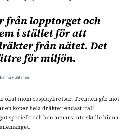
r från lopptorget och
m i stället för att
dräkter från nätet. Det
ttre för miljön.
hanna Huhtanen
har ökat inom cosplaykretsar. Trenden går mot
anen köper hela dräkter endast ifall
ot speciellt och hen annars inte skulle hinna
evenemanget.