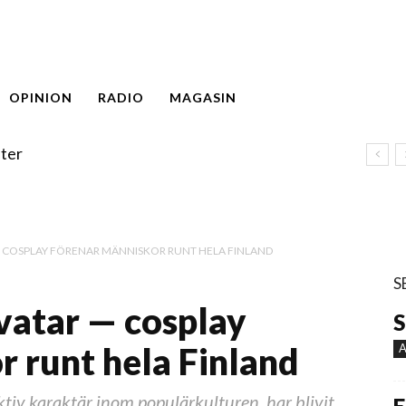
OPINION
RADIO
MAGASIN
ter
 — COSPLAY FÖRENAR MÄNNISKOR RUNT HELA FINLAND
S
Avatar — cosplay
S
r runt hela Finland
A
fiktiv karaktär inom populärkulturen, har blivit