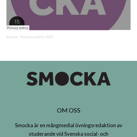
Smocka
·
Smockas nyheter 2024
OM OSS
Smocka är en mångmedial övningsredaktion av
studerande vid Svenska social- och