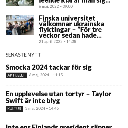
6 maj, 2022 – 09:00
Finska universitet
välkomnar ukrainska
flyktingar – ”För tre
veckor sedan hade...
21 april, 2022 – 14:38
SENASTE NYTT
Smocka 2024 tackar för sig
6 maj, 2024 – 11:15
AKTUELLT
En upplevelse utan tortyr – Taylor
Swift är inte blyg
3 maj, 2024 – 14:45
KULTUR
Inte ens Finlands president slipper