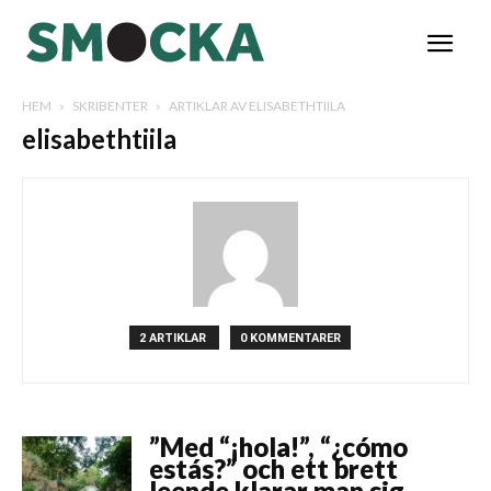
HEM
SKRIBENTER
ARTIKLAR AV ELISABETHTIILA
elisabethtiila
2 ARTIKLAR
0 KOMMENTARER
”Med “¡hola!”, “¿cómo
estás?” och ett brett
leende klarar man sig...