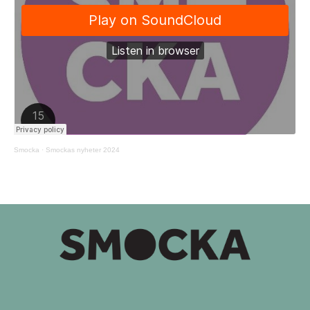
Smocka
·
Smockas nyheter 2024