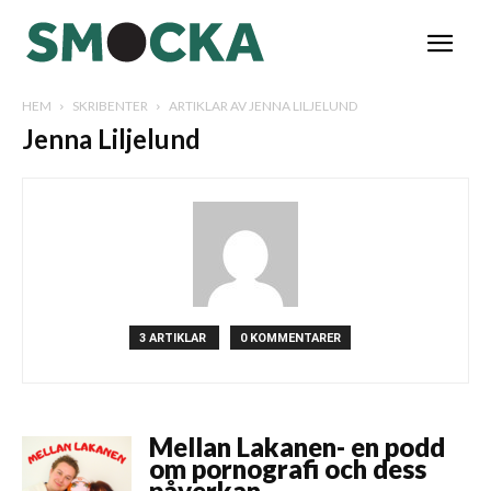
HEM
SKRIBENTER
ARTIKLAR AV JENNA LILJELUND
Jenna Liljelund
3 ARTIKLAR
0 KOMMENTARER
Mellan Lakanen- en podd
om pornografi och dess
påverkan