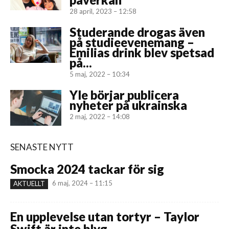
28 april, 2023 – 12:58
Studerande drogas även
på studieevenemang –
Emilias drink blev spetsad
på...
5 maj, 2022 – 10:34
Yle börjar publicera
nyheter på ukrainska
2 maj, 2022 – 14:08
SENASTE NYTT
Smocka 2024 tackar för sig
6 maj, 2024 – 11:15
AKTUELLT
En upplevelse utan tortyr – Taylor
Swift är inte blyg