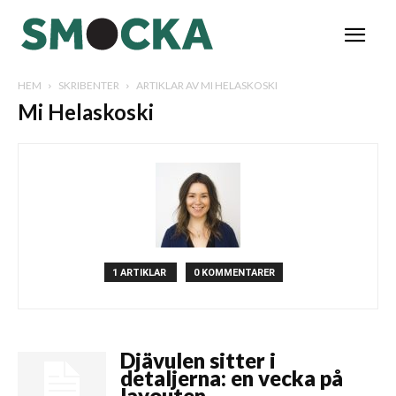
HEM
SKRIBENTER
ARTIKLAR AV MI HELASKOSKI
Mi Helaskoski
1 ARTIKLAR
0 KOMMENTARER
Djävulen sitter i
detaljerna: en vecka på
layouten