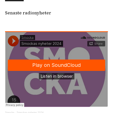
Senaste radionyheter
Smocka
·
Smockas nyheter 2024