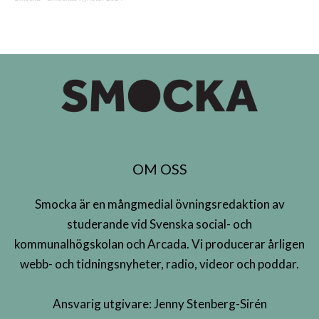
OM OSS
Smocka är en mångmedial övningsredaktion av
studerande vid Svenska social- och
kommunalhögskolan och Arcada. Vi producerar årligen
webb- och tidningsnyheter, radio, videor och poddar.
Ansvarig utgivare: Jenny Stenberg-Sirén