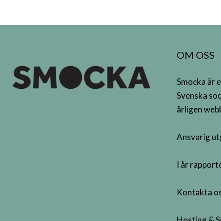
OM OSS
Smocka är e
Svenska soc
årligen webb
Ansvarig ut
I år rappor
Kontakta os
Hosting & S