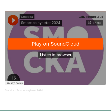
Smocka
·
Smockas nyheter 2024