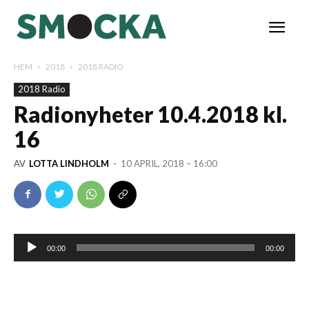
HEM
2018
2018 RADIO
2018 Radio
Radionyheter 10.4.2018 kl.
16
AV
LOTTA LINDHOLM
-
10 APRIL, 2018 – 16:00
Ljudspelare
00:00
00:00