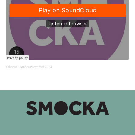
Smocka
·
Smockas nyheter 2024