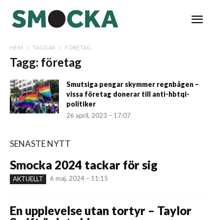
HEM
TAGGAR
FÖRETAG
Tagg: företag
Smutsiga pengar skymmer regnbågen –
vissa företag donerar till anti-hbtqi-
politiker
26 april, 2023 – 17:07
SENASTE NYTT
Smocka 2024 tackar för sig
6 maj, 2024 – 11:15
AKTUELLT
En upplevelse utan tortyr – Taylor