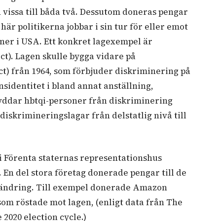
ch vissa till båda två. Dessutom doneras pengar
här politikerna jobbar i sin tur för eller emot
ner i USA. Ett konkret lagexempel är
ct). Lagen skulle bygga vidare på
t) från 1964, som förbjuder diskriminering på
nsidentitet i bland annat anställning,
yddar hbtqi-personer från diskriminering
diskrimineringslagar från delstatlig nivå till
 i Förenta staternas representationshus
 En del stora företag donerade pengar till de
gändring. Till exempel donerade Amazon
r som röstade mot lagen, (enligt data från The
 2020 election cycle.)