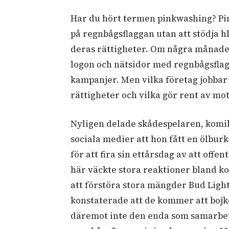
Har du hört termen pinkwashing? Pin
på regnbågsflaggan utan att stödja h
deras rättigheter. Om några månader
logon och nätsidor med regnbågsflagg
kampanjer. Men vilka företag jobbar 
rättigheter och vilka gör rent av m
Nyligen delade skådespelaren, komi
sociala medier att hon fått en ölbur
för att fira sin ettårsdag av att offe
här väckte stora reaktioner bland k
att förstöra stora mängder Bud Light-
konstaterade att de kommer att bojko
däremot inte den enda som samarbet