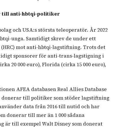
ill anti-hbtqi-politiker
olag och USA:s största teleoperatör. År 2022
tqi-unga. Samtidigt skrev de under ett
(HRC) mot anti-hbtqi-lagstiftning. Trots det
idigt sponsorer för anti-trans-lagstigning i
irka 20 000 euro), Florida (cirka 15 000 euro),
tionen AFEA databasen Real Allies Database
donerar till politiker som stöder lagstiftning
använder data från 2016 till nutid och har
som donerar till mer än 1 000 sådana
ag är till exempel Walt Disney som donerat