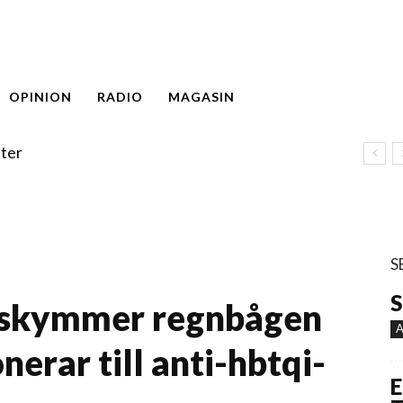
OPINION
RADIO
MAGASIN
ter
S
S
 skymmer regnbågen
A
nerar till anti-hbtqi-
E