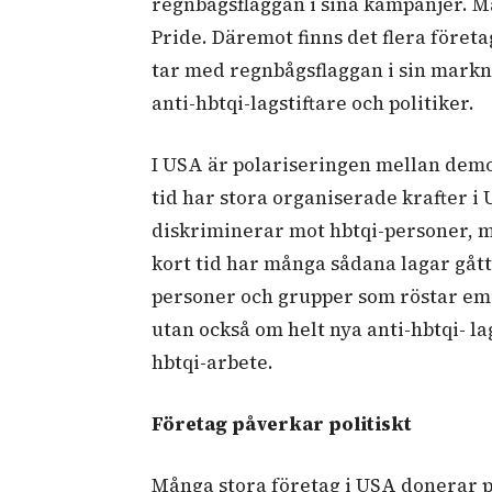
regnbågsflaggan i sina kampanjer. Ma
Pride. Däremot finns det flera föret
tar med regnbågsflaggan i sin markn
anti-hbtqi-lagstiftare och politiker.
I USA är polariseringen mellan demo
tid har stora organiserade krafter i 
diskriminerar mot hbtqi-personer, me
kort tid har många sådana lagar gått
personer och grupper som röstar emo
utan också om helt nya anti-hbtqi- l
hbtqi-arbete.
Företag påverkar politiskt
Många stora företag i USA donerar pe