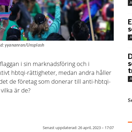
A
E
s
A
Bild: yyananran/Unsplash
D
s
laggan i sin marknadsföring och i
t
tivt hbtqi-rättigheter, medan andra håller
A
et de företag som donerar till anti-hbtqi-
vilka är de?
S
Senast uppdaterad:
26 april, 2023 – 17:07