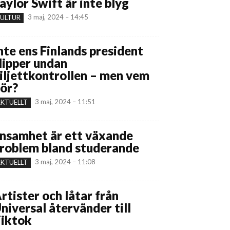
aylor Swift är inte blyg
3 maj, 2024 – 14:45
ULTUR
nte ens Finlands president
lipper undan
iljettkontrollen – men vem
ör?
3 maj, 2024 – 11:51
KTUELLT
nsamhet är ett växande
roblem bland studerande
3 maj, 2024 – 11:08
KTUELLT
rtister och låtar från
niversal återvänder till
iktok