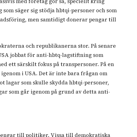
ssvis med företag gör så, speciellt kring
ag som säger sig stödja hbtqi-personer och som
adsföring, men samtidigt donerar pengar till
kraterna och republikanerna stor. På senare
USA jobbat för anti-hbtq-lagstiftning som
d ett särskilt fokus på transpersoner. På en
 igenom i USA. Det är inte bara frågan om
t lagar som skulle skydda hbtqi-personer,
agar som går igenom på grund av detta anti-
ngar till politiker. Vissa till demokratiska