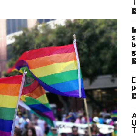
T
K
I
s
b
g
A
E
p
A
A
U
T