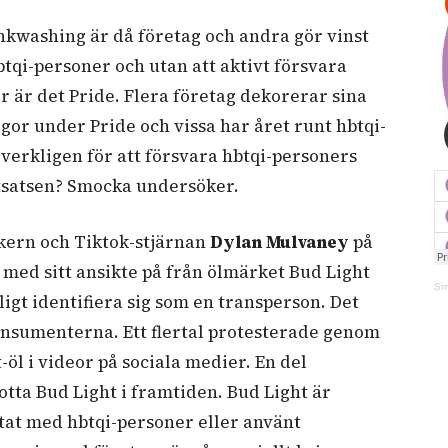
kwashing är då företag och andra gör vinst
btqi-personer och utan att aktivt försvara
 är det Pride. Flera företag dekorerar sina
or under Pride och vissa har året runt hbtqi-
verkligen för att försvara hbtqi-personers
otsatsen? Smocka undersöker.
kern och Tiktok-stjärnan
Dylan Mulvaney
på
k med sitt ansikte på från ölmärket Bud Light
Sm
ntligt identifiera sig som en transperson. Det
onsumenterna. Ett flertal protesterade genom
öl i videor på sociala medier. En del
tta Bud Light i framtiden. Bud Light är
at med hbtqi-personer eller använt