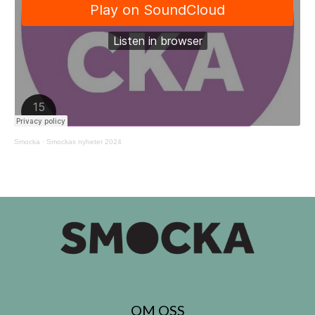
Smocka
·
Smockas nyheter 2024
OM OSS