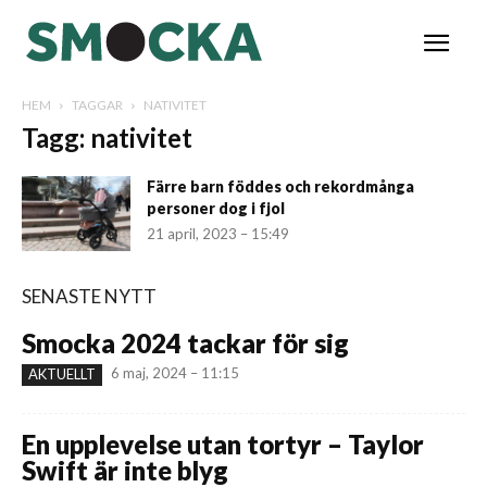
HEM
TAGGAR
NATIVITET
Tagg: nativitet
Färre barn föddes och rekordmånga
personer dog i fjol
21 april, 2023 – 15:49
SENASTE NYTT
Smocka 2024 tackar för sig
6 maj, 2024 – 11:15
AKTUELLT
En upplevelse utan tortyr – Taylor
Swift är inte blyg