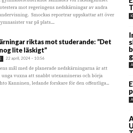
E
T
protestera mot regeringens nedskärningar av andra
 undervisning. Smockas reportrar uppskattar att över
K
mnasister var på plats....
I
rningar riktas mot studerande: ”Det
s
b
nog lite läskigt”
g
22 april, 2024 – 10:56
E
A
ens mål med de planerade nedskärningarna är att
 unga vuxna att snabbt utexamineras och börja
E
hto Kanninen, ledande forskare för den offentliga...
p
A
A
U
T