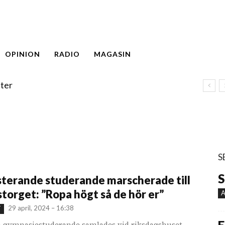
OPINION
RADIO
MAGASIN
ter
S
S
terande studerande marscherade till
torget: ”Ropa högt så de hör er”
A
29 april, 2024 – 16:38
T
 gymnasiestuderande samlades vid riksdagshuset