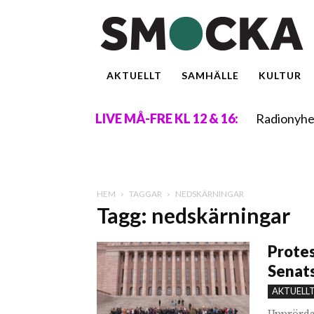
AKTUELLT
SAMHÄLLE
KULTUR
Radionyhe
LIVE MÅ-FRE KL 12 & 16:
HEM
TAGGAR
NEDSKÄRNINGAR
Tagg: nedskärningar
Protes
Senats
AKTUELL
Upprörda