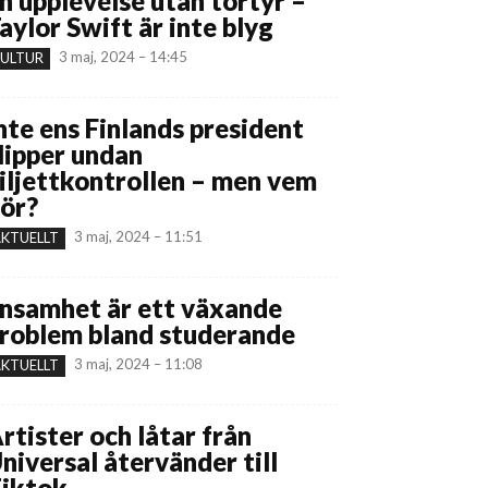
n upplevelse utan tortyr –
aylor Swift är inte blyg
3 maj, 2024 – 14:45
ULTUR
nte ens Finlands president
lipper undan
iljettkontrollen – men vem
ör?
3 maj, 2024 – 11:51
KTUELLT
nsamhet är ett växande
roblem bland studerande
3 maj, 2024 – 11:08
KTUELLT
rtister och låtar från
niversal återvänder till
iktok