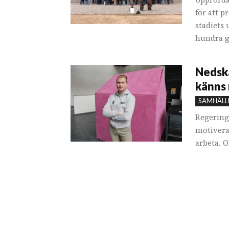
för att 
stadiets
hundra gy
Nedskä
känns 
SAMHÄLL
Regering
motivera
arbeta. O