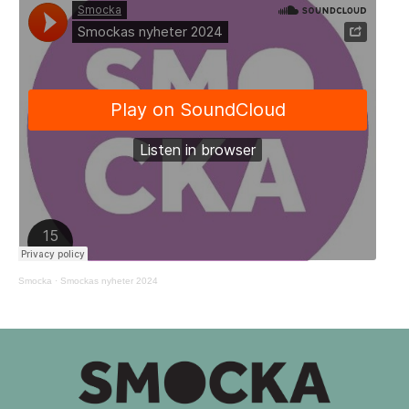
Smocka
·
Smockas nyheter 2024