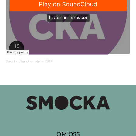
Smocka
·
Smockas nyheter 2024
OM OSS