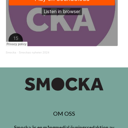
Smocka
·
Smockas nyheter 2024
OM OSS
Smocka är en mångmedial övningsredaktion av