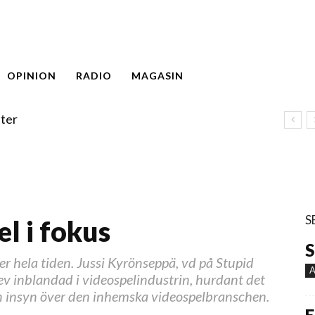
OPINION
RADIO
MAGASIN
ter
S
l i fokus
S
er hela tiden. Jussi Kyrönseppä, vd på Stupid
A
v inblandad i videospelindustrin, hurdant det
gen insyn över den inhemska videospelbranschen.