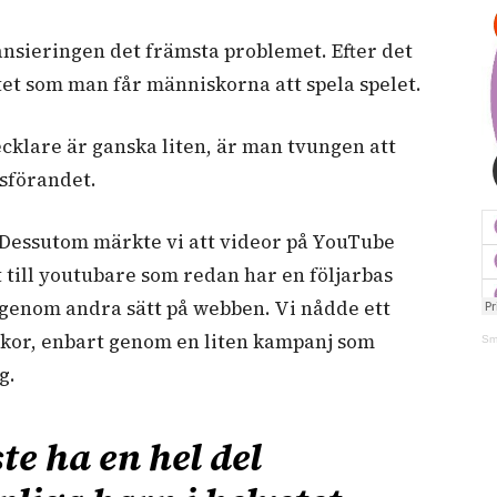
nansieringen det främsta problemet. Efter det
tet som man får människorna att spela spelet.
cklare är ganska liten, är man tvungen att
sförandet.
. Dessutom märkte vi att videor på YouTube
t till youtubare som redan har en följarbas
 genom andra sätt på webben. Vi nådde ett
eckor, enbart genom en liten kampanj som
Sm
g.
e ha en hel del