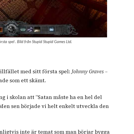
sta spel . Bild från Stupid Stupid Games Ltd.
llfället med sitt första spel:
Johnny Graves –
jade som ett skämt.
ng i skolan att ”Satan måste ha en hel del
Men sen började vi helt enkelt utveckla den
nligtvis inte är temat som man börjar bygga