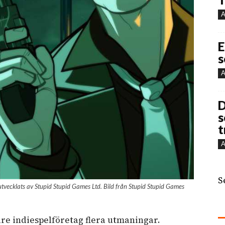
A
E
s
A
D
s
t
A
S
tvecklats av Stupid Stupid Games Ltd. Bild från Stupid Stupid Games
e indiespelföretag flera utmaningar.