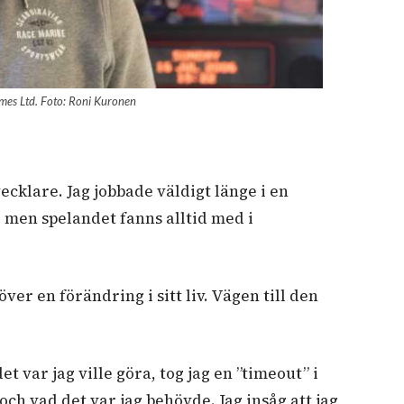
ames Ltd. Foto: Roni Kuronen
ecklare. Jag jobbade väldigt länge i en
, men spelandet fanns alltid med i
er en förändring i sitt liv. Vägen till den
t var jag ville göra, tog jag en ”timeout” i
ch vad det var jag behövde. Jag insåg att jag