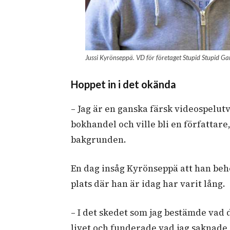
Jussi Kyrönseppä. VD för företaget Stupid Stupid G
Hoppet in i det okända
– Jag är en ganska färsk videospelutv
bokhandel och ville bli en författare
bakgrunden.
En dag insåg Kyrönseppä att han behöv
plats där han är idag har varit lång.
– I det skedet som jag bestämde vad de
livet och funderade vad jag saknade o