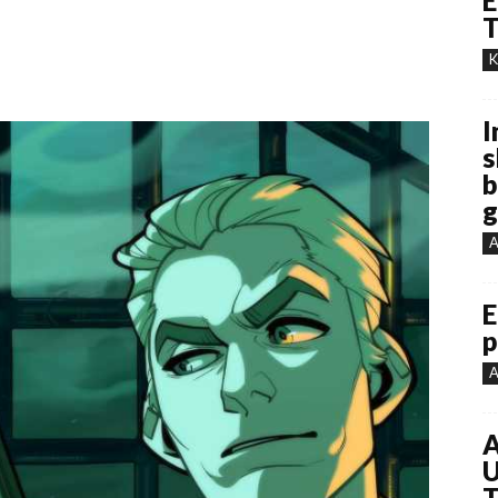
E
T
K
I
s
b
g
A
E
p
A
A
U
T