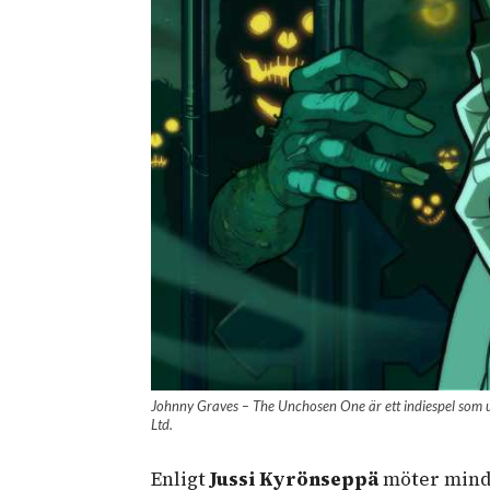
Johnny Graves – The Unchosen One är ett indiespel som u
Ltd.
Enligt
Jussi Kyrönseppä
möter mindr