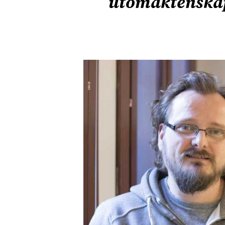
utomäktenskapl