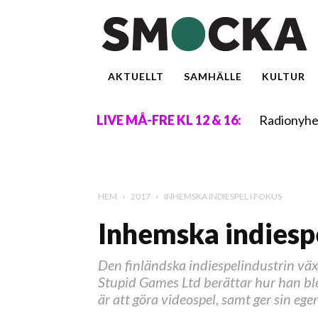
AKTUELLT
SAMHÄLLE
KULTUR
Radionyhe
LIVE MÅ-FRE KL 12 & 16:
HEM
2017
INHEMSKA INDIESPEL I FOKUS
Inhemska indiespe
Den finländska indiespelindustrin väx
Stupid Games Ltd berättar hur han ble
är att göra videospel, samt ger sin e