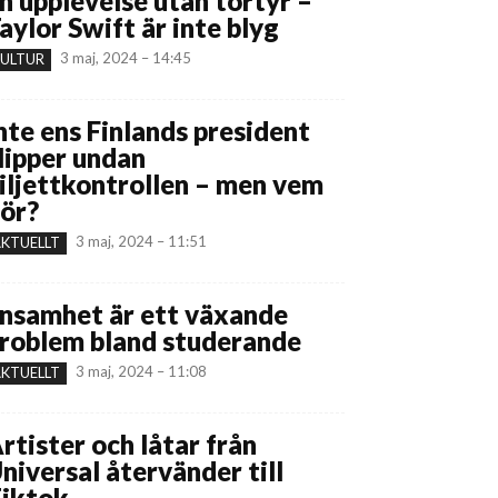
n upplevelse utan tortyr –
aylor Swift är inte blyg
3 maj, 2024 – 14:45
ULTUR
nte ens Finlands president
lipper undan
iljettkontrollen – men vem
ör?
3 maj, 2024 – 11:51
KTUELLT
nsamhet är ett växande
roblem bland studerande
3 maj, 2024 – 11:08
KTUELLT
rtister och låtar från
niversal återvänder till
iktok