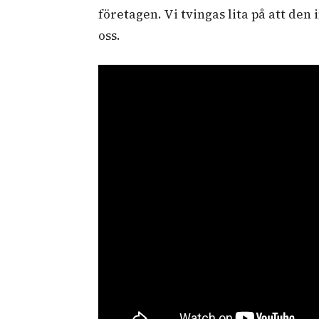
företagen. Vi tvingas lita på att den
oss.