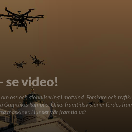
– se video!
lt om oss och globalisering i motvind. Forskare och ny
 Gumtäkts kampus. Olika framtidsvisioner fördes fram a
a maskiner. Hur ser vår framtid ut?