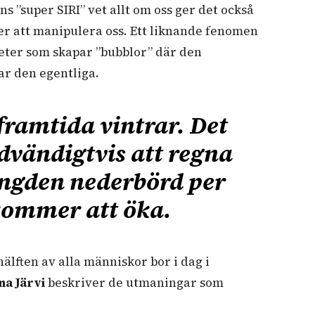
s ”super SIRI” vet allt om oss ger det också
er att manipulera oss. Ett liknande fenomen
heter som skapar ”bubblor” där den
r den egentliga.
framtida vintrar. Det
vändigtvis att regna
ngden nederbörd per
kommer att öka.
älften av alla människor bor i dag i
na Järvi
beskriver de utmaningar som