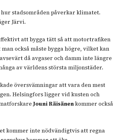
på hur stadsområden påverkar klimatet.
ger Järvi.
fektivt att bygga tätt så att motortrafiken
att man också måste bygga högre, vilket kan
as avsevärt då avgaser och damm inte längre
ånga av världens största miljonstäder.
ökade översvämningar att vara den mest
gen. Helsingfors ligger vid kusten och
limatforskare
Jouni Räisänen
kommer också
 Det kommer inte nödvändigtvis att regna