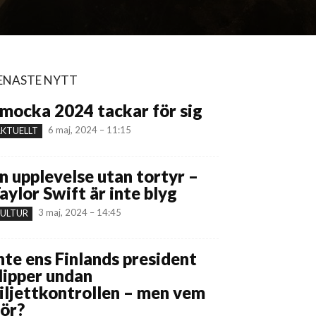
ENASTE NYTT
mocka 2024 tackar för sig
6 maj, 2024 – 11:15
KTUELLT
n upplevelse utan tortyr –
aylor Swift är inte blyg
3 maj, 2024 – 14:45
ULTUR
nte ens Finlands president
lipper undan
iljettkontrollen – men vem
ör?