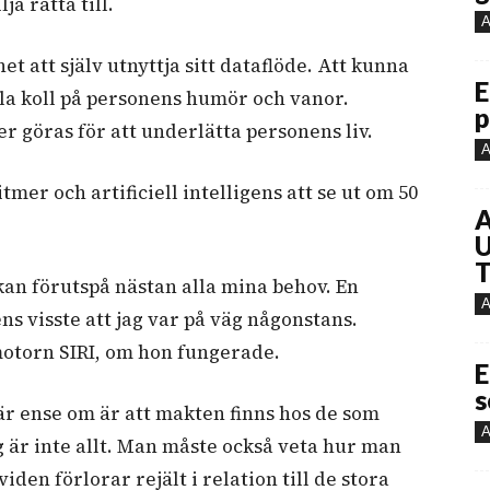
a rätta till.
A
et att själv utnyttja sitt dataflöde. Att kunna
E
lla koll på personens humör och vanor.
p
 göras för att underlätta personens liv.
A
er och artificiell intelligens att se ut om 50
A
U
T
 kan förutspå nästan alla mina behov. En
A
ens visste att jag var på väg någonstans.
otorn SIRI, om hon fungerade.
E
s
är ense om är att makten finns hos de som
A
g är inte allt. Man måste också veta hur man
iden förlorar rejält i relation till de stora