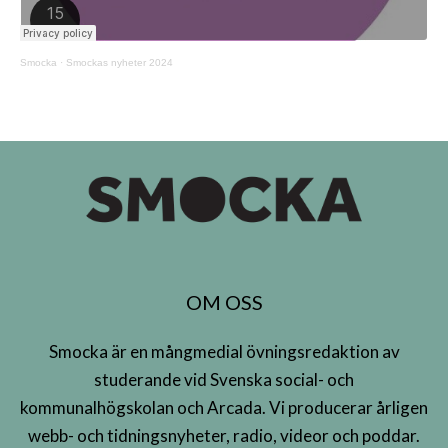
Smocka
·
Smockas nyheter 2024
OM OSS
Smocka är en mångmedial övningsredaktion av
studerande vid Svenska social- och
kommunalhögskolan och Arcada. Vi producerar årligen
webb- och tidningsnyheter, radio, videor och poddar.