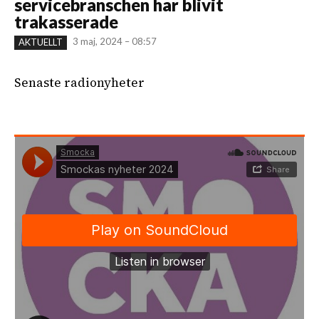
servicebranschen har blivit
trakasserade
3 maj, 2024 – 08:57
AKTUELLT
Senaste radionyheter